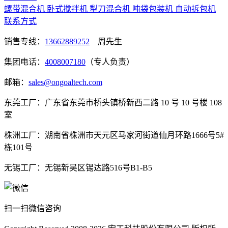
螺带混合机
卧式搅拌机
犁刀混合机
吨袋包装机
自动拆包机
联系方式
销售专线：
13662889252
周先生
集团电话：
4008007180
（专人负责）
邮箱：
sales@ongoaltech.com
东莞工厂：广东省东莞市桥头镇桥新西二路 10 号 10 号楼 108
室
株洲工厂：湖南省株洲市天元区马家河街道仙月环路1666号5#
栋101号
无锡工厂：无锡新吴区锡达路516号B1-B5
扫一扫微信咨询