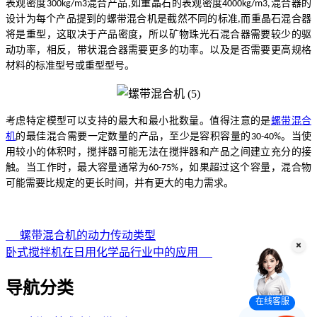
表观密度
混合产品
如重晶石的表观密度
混合器的
300kg/m3
,
4000kg/m3,
设计为每个产品提到的
螺带混合机
是截然不同的标准
而重晶石混合器
,
将是重型，这取决于产品密度，所以矿物珠光石混合器需要较少的驱
动功率，相反，带状混合器需要更多的功率。以及是否需要更高规格
材料的标准型号或重型型号。
考虑特定模型可以支持的最大和最小批数量。值得注意的是
螺带混合
机
的最佳混合需要一定数量的产品，至少是容积容量的
。当使
30-40%
用较小的体积时，搅拌器可能无法在搅拌器和产品之间建立充分的接
触。当工作时，最大容量通常为
，如果超过这个容量，混合物
60-75%
可能需要比规定的更长时间，并有更大的电力需求。
螺带混合机的动力传动类型
卧式搅拌机在日用化学品行业中的应用
导航分类
在线客服