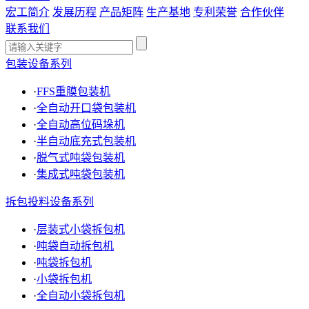
宏工简介
发展历程
产品矩阵
生产基地
专利荣誉
合作伙伴
联系我们
包装设备系列
·
FFS重膜包装机
·
全自动开口袋包装机
·
全自动高位码垛机
·
半自动底充式包装机
·
脱气式吨袋包装机
·
集成式吨袋包装机
拆包投料设备系列
·
层装式小袋拆包机
·
吨袋自动拆包机
·
吨袋拆包机
·
小袋拆包机
·
全自动小袋拆包机