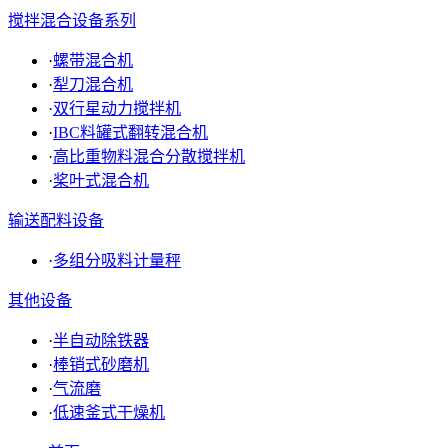
搅拌混合设备系列
·
螺带混合机
·
犁刀混合机
·
双行星动力搅拌机
·
IBC料罐式翻转混合机
·
高比重物料混合分散搅拌机
·
桨叶式混合机
输送配料设备
·
多组分吸料计量秤
其他设备
·
半自动除铁器
·
棒销式砂磨机
·
气流磨
·
低速釜式干燥机