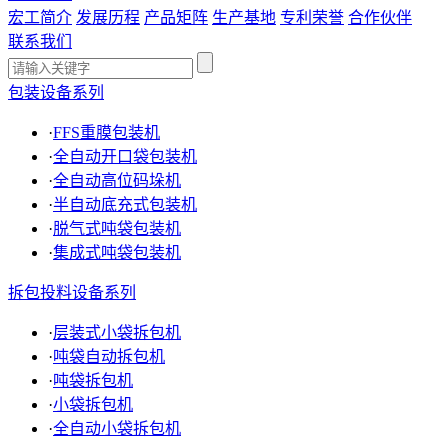
宏工简介
发展历程
产品矩阵
生产基地
专利荣誉
合作伙伴
联系我们
包装设备系列
·
FFS重膜包装机
·
全自动开口袋包装机
·
全自动高位码垛机
·
半自动底充式包装机
·
脱气式吨袋包装机
·
集成式吨袋包装机
拆包投料设备系列
·
层装式小袋拆包机
·
吨袋自动拆包机
·
吨袋拆包机
·
小袋拆包机
·
全自动小袋拆包机