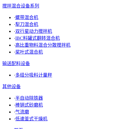
搅拌混合设备系列
·
螺带混合机
·
犁刀混合机
·
双行星动力搅拌机
·
IBC料罐式翻转混合机
·
高比重物料混合分散搅拌机
·
桨叶式混合机
输送配料设备
·
多组分吸料计量秤
其他设备
·
半自动除铁器
·
棒销式砂磨机
·
气流磨
·
低速釜式干燥机