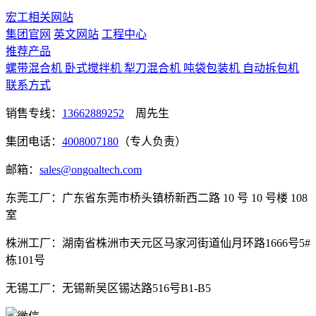
宏工相关网站
集团官网
英文网站
工程中心
推荐产品
螺带混合机
卧式搅拌机
犁刀混合机
吨袋包装机
自动拆包机
联系方式
销售专线：
13662889252
周先生
集团电话：
4008007180
（专人负责）
邮箱：
sales@ongoaltech.com
东莞工厂：广东省东莞市桥头镇桥新西二路 10 号 10 号楼 108
室
株洲工厂：湖南省株洲市天元区马家河街道仙月环路1666号5#
栋101号
无锡工厂：无锡新吴区锡达路516号B1-B5