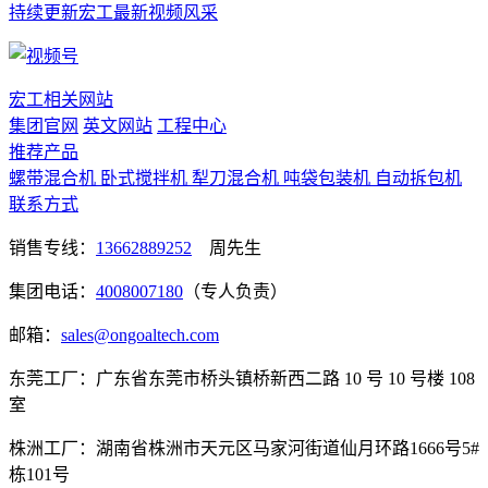
持续更新宏工最新视频风采
宏工相关网站
集团官网
英文网站
工程中心
推荐产品
螺带混合机
卧式搅拌机
犁刀混合机
吨袋包装机
自动拆包机
联系方式
销售专线：
13662889252
周先生
集团电话：
4008007180
（专人负责）
邮箱：
sales@ongoaltech.com
东莞工厂：广东省东莞市桥头镇桥新西二路 10 号 10 号楼 108
室
株洲工厂：湖南省株洲市天元区马家河街道仙月环路1666号5#
栋101号