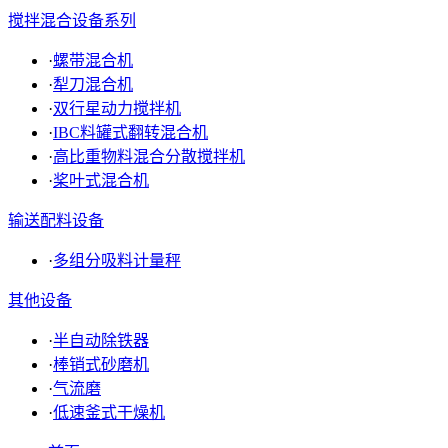
搅拌混合设备系列
·
螺带混合机
·
犁刀混合机
·
双行星动力搅拌机
·
IBC料罐式翻转混合机
·
高比重物料混合分散搅拌机
·
桨叶式混合机
输送配料设备
·
多组分吸料计量秤
其他设备
·
半自动除铁器
·
棒销式砂磨机
·
气流磨
·
低速釜式干燥机