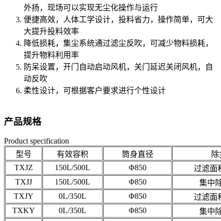
外扬，现场可以实现无尘化操作与运行
便捷高效，人体工学设计，投料省力，操作简单，可大
大提升投料效率
降低损耗，集尘系统通过滤尘反吹，可减少物料损耗，
提升物料利用率
防呆设置，开门自动启动风机，关门延迟关闭风机，自
动反吹
柔性设计，可根据客户要求进行个性设计
产品规格
Product specification
型号
有效容积
筒身直径
除
TXJZ
150L/500L
Φ850
过滤面积
TXJJ
150L/500L
Φ850
集中
TXJY
0L/350L
Φ850
过滤面积
TXKY
0L/350L
Φ850
集中