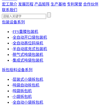
宏工简介
发展历程
产品矩阵
生产基地
专利荣誉
合作伙伴
联系我们
包装设备系列
·
FFS重膜包装机
·
全自动开口袋包装机
·
全自动高位码垛机
·
半自动底充式包装机
·
脱气式吨袋包装机
·
集成式吨袋包装机
拆包投料设备系列
·
层装式小袋拆包机
·
吨袋自动拆包机
·
吨袋拆包机
·
小袋拆包机
·
全自动小袋拆包机