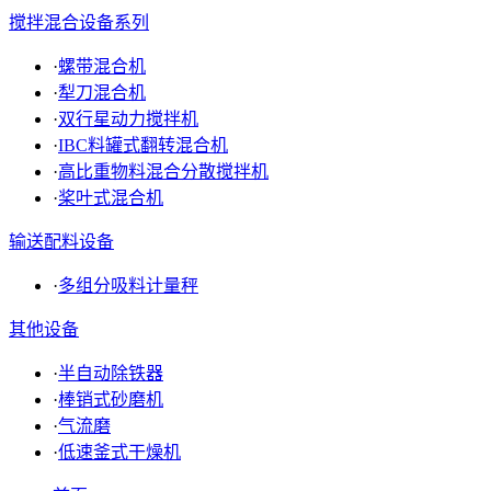
搅拌混合设备系列
·
螺带混合机
·
犁刀混合机
·
双行星动力搅拌机
·
IBC料罐式翻转混合机
·
高比重物料混合分散搅拌机
·
桨叶式混合机
输送配料设备
·
多组分吸料计量秤
其他设备
·
半自动除铁器
·
棒销式砂磨机
·
气流磨
·
低速釜式干燥机