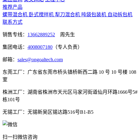
推荐产品
螺带混合机
卧式搅拌机
犁刀混合机
吨袋包装机
自动拆包机
联系方式
销售专线：
13662889252
周先生
集团电话：
4008007180
（专人负责）
邮箱：
sales@ongoaltech.com
东莞工厂：广东省东莞市桥头镇桥新西二路 10 号 10 号楼 108
室
株洲工厂：湖南省株洲市天元区马家河街道仙月环路1666号5#
栋101号
无锡工厂：无锡新吴区锡达路516号B1-B5
扫一扫微信咨询