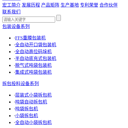
宏工简介
发展历程
产品矩阵
生产基地
专利荣誉
合作伙伴
联系我们
包装设备系列
·
FFS重膜包装机
·
全自动开口袋包装机
·
全自动高位码垛机
·
半自动底充式包装机
·
脱气式吨袋包装机
·
集成式吨袋包装机
拆包投料设备系列
·
层装式小袋拆包机
·
吨袋自动拆包机
·
吨袋拆包机
·
小袋拆包机
·
全自动小袋拆包机