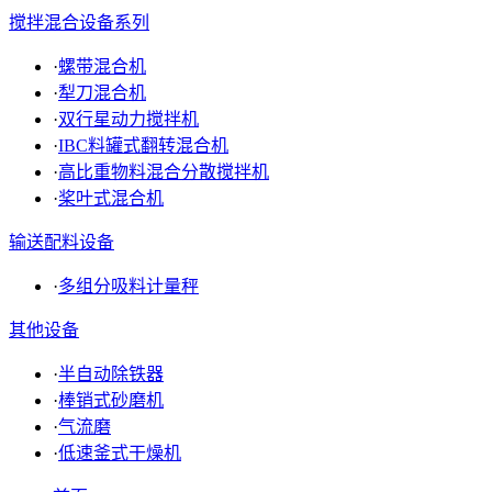
搅拌混合设备系列
·
螺带混合机
·
犁刀混合机
·
双行星动力搅拌机
·
IBC料罐式翻转混合机
·
高比重物料混合分散搅拌机
·
桨叶式混合机
输送配料设备
·
多组分吸料计量秤
其他设备
·
半自动除铁器
·
棒销式砂磨机
·
气流磨
·
低速釜式干燥机