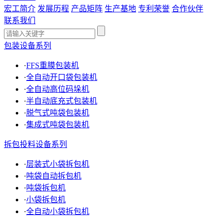
宏工简介
发展历程
产品矩阵
生产基地
专利荣誉
合作伙伴
联系我们
包装设备系列
·
FFS重膜包装机
·
全自动开口袋包装机
·
全自动高位码垛机
·
半自动底充式包装机
·
脱气式吨袋包装机
·
集成式吨袋包装机
拆包投料设备系列
·
层装式小袋拆包机
·
吨袋自动拆包机
·
吨袋拆包机
·
小袋拆包机
·
全自动小袋拆包机