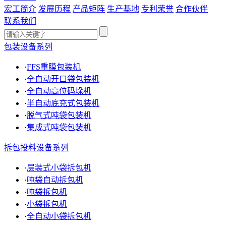
宏工简介
发展历程
产品矩阵
生产基地
专利荣誉
合作伙伴
联系我们
包装设备系列
·
FFS重膜包装机
·
全自动开口袋包装机
·
全自动高位码垛机
·
半自动底充式包装机
·
脱气式吨袋包装机
·
集成式吨袋包装机
拆包投料设备系列
·
层装式小袋拆包机
·
吨袋自动拆包机
·
吨袋拆包机
·
小袋拆包机
·
全自动小袋拆包机