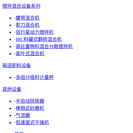
搅拌混合设备系列
·
螺带混合机
·
犁刀混合机
·
双行星动力搅拌机
·
IBC料罐式翻转混合机
·
高比重物料混合分散搅拌机
·
桨叶式混合机
输送配料设备
·
多组分吸料计量秤
其他设备
·
半自动除铁器
·
棒销式砂磨机
·
气流磨
·
低速釜式干燥机