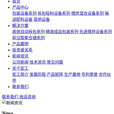
首页
产品中心
包装设备系列
拆包投料设备系列
搅拌混合设备系列
输
送配料设备
其他设备
解决方案
高效自动拆包系列
精准成品包装系列
先进搅拌设备系列
前沿智能仓储系列
产品案例
投资者关系
新闻资讯
公司新闻
技术资讯
常见问题
关于宏工
宏工简介
发展历程
产品矩阵
生产基地
专利荣誉
合作伙
伴
联系我们
联系我们
电话咨询
News