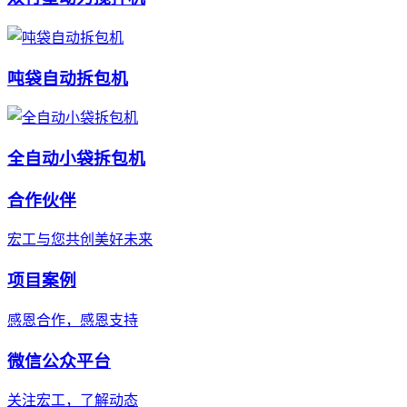
吨袋自动拆包机
全自动小袋拆包机
合作伙伴
宏工与您共创美好未来
项目案例
感恩合作，感恩支持
微信公众平台
关注宏工，了解动态