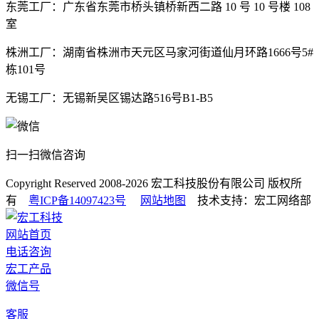
东莞工厂：广东省东莞市桥头镇桥新西二路 10 号 10 号楼 108
室
株洲工厂：湖南省株洲市天元区马家河街道仙月环路1666号5#
栋101号
无锡工厂：无锡新吴区锡达路516号B1-B5
扫一扫微信咨询
Copyright Reserved 2008-2026
宏工科技股份有限公司
版权所
有
粤ICP备14097423号
网站地图
技术支持：宏工网络部
网站首页
电话咨询
宏工产品
微信号
客服