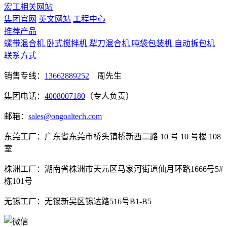
宏工相关网站
集团官网
英文网站
工程中心
推荐产品
螺带混合机
卧式搅拌机
犁刀混合机
吨袋包装机
自动拆包机
联系方式
销售专线：
13662889252
周先生
集团电话：
4008007180
（专人负责）
邮箱：
sales@ongoaltech.com
东莞工厂：广东省东莞市桥头镇桥新西二路 10 号 10 号楼 108
室
株洲工厂：湖南省株洲市天元区马家河街道仙月环路1666号5#
栋101号
无锡工厂：无锡新吴区锡达路516号B1-B5