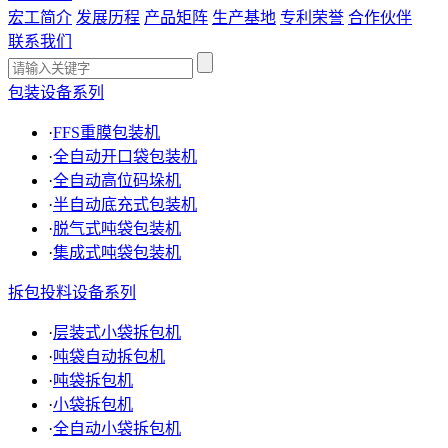
宏工简介
发展历程
产品矩阵
生产基地
专利荣誉
合作伙伴
联系我们
包装设备系列
·
FFS重膜包装机
·
全自动开口袋包装机
·
全自动高位码垛机
·
半自动底充式包装机
·
脱气式吨袋包装机
·
集成式吨袋包装机
拆包投料设备系列
·
层装式小袋拆包机
·
吨袋自动拆包机
·
吨袋拆包机
·
小袋拆包机
·
全自动小袋拆包机