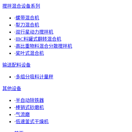
搅拌混合设备系列
·
螺带混合机
·
犁刀混合机
·
双行星动力搅拌机
·
IBC料罐式翻转混合机
·
高比重物料混合分散搅拌机
·
桨叶式混合机
输送配料设备
·
多组分吸料计量秤
其他设备
·
半自动除铁器
·
棒销式砂磨机
·
气流磨
·
低速釜式干燥机