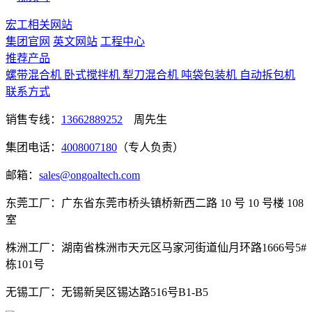
宏工相关网站
集团官网
英文网站
工程中心
推荐产品
螺带混合机
卧式搅拌机
犁刀混合机
吨袋包装机
自动拆包机
联系方式
销售专线：
13662889252
周先生
集团电话：
4008007180
（专人负责）
邮箱：
sales@ongoaltech.com
东莞工厂：广东省东莞市桥头镇桥新西二路 10 号 10 号楼 108
室
株洲工厂：湖南省株洲市天元区马家河街道仙月环路1666号5#
栋101号
无锡工厂：无锡新吴区锡达路516号B1-B5