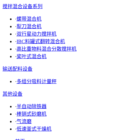
搅拌混合设备系列
·
螺带混合机
·
犁刀混合机
·
双行星动力搅拌机
·
IBC料罐式翻转混合机
·
高比重物料混合分散搅拌机
·
桨叶式混合机
输送配料设备
·
多组分吸料计量秤
其他设备
·
半自动除铁器
·
棒销式砂磨机
·
气流磨
·
低速釜式干燥机