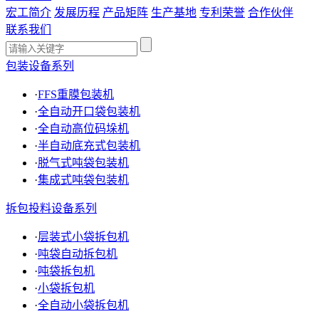
宏工简介
发展历程
产品矩阵
生产基地
专利荣誉
合作伙伴
联系我们
包装设备系列
·
FFS重膜包装机
·
全自动开口袋包装机
·
全自动高位码垛机
·
半自动底充式包装机
·
脱气式吨袋包装机
·
集成式吨袋包装机
拆包投料设备系列
·
层装式小袋拆包机
·
吨袋自动拆包机
·
吨袋拆包机
·
小袋拆包机
·
全自动小袋拆包机