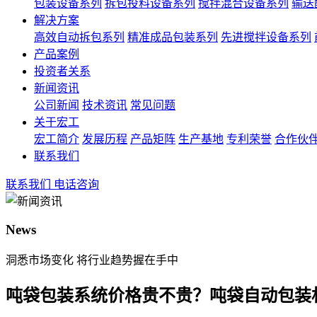
包装设备系列
拆包投料设备系列
搅拌混合设备系列
输送
解决方案
高效自动拆包系列
精准成品包装系列
先进搅拌设备系列
产品案例
投资者关系
新闻资讯
公司新闻
技术资讯
常见问题
关于宏工
宏工简介
发展历程
产品矩阵
生产基地
专利荣誉
合作伙
联系我们
联系我们
电话咨询
News
洞悉市场变化 将行业趋势握在手中
吨袋包装系统价格贵不贵？吨袋自动包装