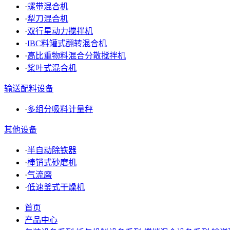
·
螺带混合机
·
犁刀混合机
·
双行星动力搅拌机
·
IBC料罐式翻转混合机
·
高比重物料混合分散搅拌机
·
桨叶式混合机
输送配料设备
·
多组分吸料计量秤
其他设备
·
半自动除铁器
·
棒销式砂磨机
·
气流磨
·
低速釜式干燥机
首页
产品中心