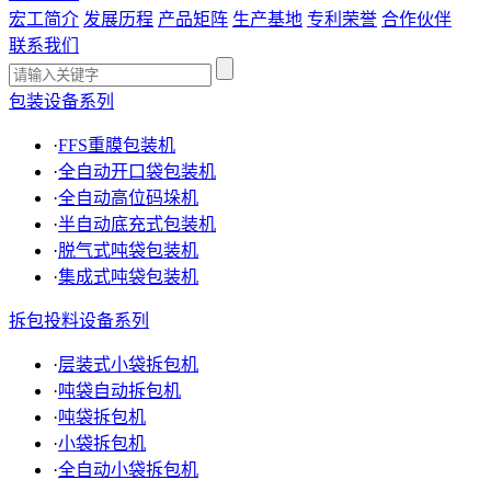
宏工简介
发展历程
产品矩阵
生产基地
专利荣誉
合作伙伴
联系我们
包装设备系列
·
FFS重膜包装机
·
全自动开口袋包装机
·
全自动高位码垛机
·
半自动底充式包装机
·
脱气式吨袋包装机
·
集成式吨袋包装机
拆包投料设备系列
·
层装式小袋拆包机
·
吨袋自动拆包机
·
吨袋拆包机
·
小袋拆包机
·
全自动小袋拆包机