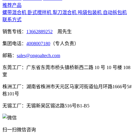
推荐产品
螺带混合机
卧式搅拌机
犁刀混合机
吨袋包装机
自动拆包机
联系方式
销售专线：
13662889252
周先生
集团电话：
4008007180
（专人负责）
邮箱：
sales@ongoaltech.com
东莞工厂：广东省东莞市桥头镇桥新西二路 10 号 10 号楼 108
室
株洲工厂：湖南省株洲市天元区马家河街道仙月环路1666号5#
栋101号
无锡工厂：无锡新吴区锡达路516号B1-B5
扫一扫微信咨询