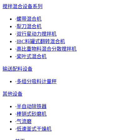
搅拌混合设备系列
·
螺带混合机
·
犁刀混合机
·
双行星动力搅拌机
·
IBC料罐式翻转混合机
·
高比重物料混合分散搅拌机
·
桨叶式混合机
输送配料设备
·
多组分吸料计量秤
其他设备
·
半自动除铁器
·
棒销式砂磨机
·
气流磨
·
低速釜式干燥机