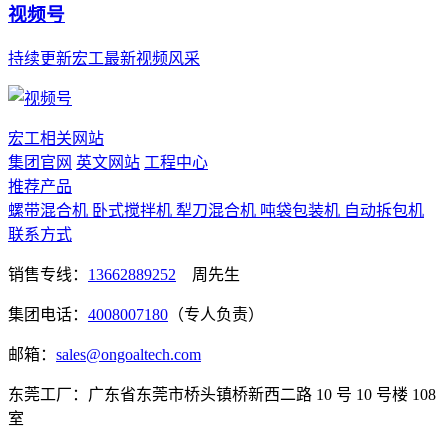
视频号
持续更新宏工最新视频风采
宏工相关网站
集团官网
英文网站
工程中心
推荐产品
螺带混合机
卧式搅拌机
犁刀混合机
吨袋包装机
自动拆包机
联系方式
销售专线：
13662889252
周先生
集团电话：
4008007180
（专人负责）
邮箱：
sales@ongoaltech.com
东莞工厂：广东省东莞市桥头镇桥新西二路 10 号 10 号楼 108
室