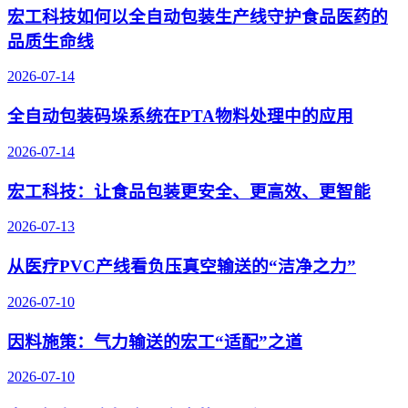
宏工科技如何以全自动包装生产线守护食品医药的
品质生命线
2026-07-14
全自动包装码垛系统在PTA物料处理中的应用
2026-07-14
宏工科技：让食品包装更安全、更高效、更智能
2026-07-13
从医疗PVC产线看负压真空输送的“洁净之力”
2026-07-10
因料施策：气力输送的宏工“适配”之道
2026-07-10