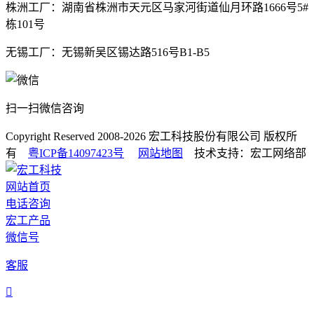
株洲工厂：湖南省株洲市天元区马家河街道仙月环路1666号5#
栋101号
无锡工厂：无锡新吴区锡达路516号B1-B5
扫一扫微信咨询
Copyright Reserved 2008-2026
宏工科技股份有限公司
版权所
有
粤ICP备14097423号
网站地图
技术支持：宏工网络部
网站首页
电话咨询
宏工产品
微信号
客服
