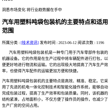
洞悉市场变化 将行业趋势握在手中
汽车用塑料吨袋包装机的主要特点和适用
范围
所属分类 :
[技术资讯]
发布时间 : 2023-06-12
阅读次数 : 1196
汽车用塑料吨袋包装机是一种专门用于汽车零部件包装的
机器设备。它的作用是在生产过程中将车辆配件进行打包，以
便更好地进行物流和运输。它的出现极大地提高了汽车生产效
率，也使得汽车配件的运输更加方便和快捷。
汽车用塑料吨袋包装机的主要特点是高效、精准、稳定。它采
用了先进的机电一体化控制技术和智能化操作系统，能够自动
完成包装过程，提高了生产效率和包装质量。同时，该机器的
结构紧凑，占地面积小，不仅方便了操作员的操作，也减少了
生产厂房的空间占用。