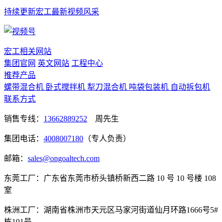
持续更新宏工最新视频风采
宏工相关网站
集团官网
英文网站
工程中心
推荐产品
螺带混合机
卧式搅拌机
犁刀混合机
吨袋包装机
自动拆包机
联系方式
销售专线：
13662889252
周先生
集团电话：
4008007180
（专人负责）
邮箱：
sales@ongoaltech.com
东莞工厂：广东省东莞市桥头镇桥新西二路 10 号 10 号楼 108
室
株洲工厂：湖南省株洲市天元区马家河街道仙月环路1666号5#
栋101号