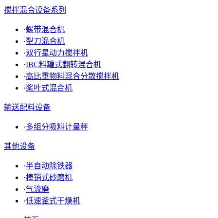
搅拌混合设备系列
·
螺带混合机
·
犁刀混合机
·
双行星动力搅拌机
·
IBC料罐式翻转混合机
·
高比重物料混合分散搅拌机
·
桨叶式混合机
输送配料设备
·
多组分吸料计量秤
其他设备
·
半自动除铁器
·
棒销式砂磨机
·
气流磨
·
低速釜式干燥机