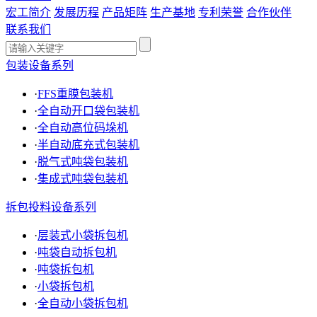
宏工简介
发展历程
产品矩阵
生产基地
专利荣誉
合作伙伴
联系我们
包装设备系列
·
FFS重膜包装机
·
全自动开口袋包装机
·
全自动高位码垛机
·
半自动底充式包装机
·
脱气式吨袋包装机
·
集成式吨袋包装机
拆包投料设备系列
·
层装式小袋拆包机
·
吨袋自动拆包机
·
吨袋拆包机
·
小袋拆包机
·
全自动小袋拆包机