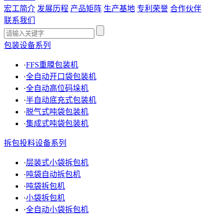
宏工简介
发展历程
产品矩阵
生产基地
专利荣誉
合作伙伴
联系我们
包装设备系列
·
FFS重膜包装机
·
全自动开口袋包装机
·
全自动高位码垛机
·
半自动底充式包装机
·
脱气式吨袋包装机
·
集成式吨袋包装机
拆包投料设备系列
·
层装式小袋拆包机
·
吨袋自动拆包机
·
吨袋拆包机
·
小袋拆包机
·
全自动小袋拆包机