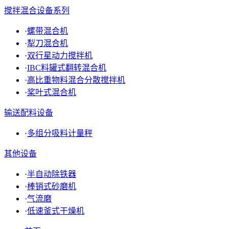
搅拌混合设备系列
·
螺带混合机
·
犁刀混合机
·
双行星动力搅拌机
·
IBC料罐式翻转混合机
·
高比重物料混合分散搅拌机
·
桨叶式混合机
输送配料设备
·
多组分吸料计量秤
其他设备
·
半自动除铁器
·
棒销式砂磨机
·
气流磨
·
低速釜式干燥机