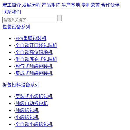
宏工简介
发展历程
产品矩阵
生产基地
专利荣誉
合作伙伴
联系我们
包装设备系列
·
FFS重膜包装机
·
全自动开口袋包装机
·
全自动高位码垛机
·
半自动底充式包装机
·
脱气式吨袋包装机
·
集成式吨袋包装机
拆包投料设备系列
·
层装式小袋拆包机
·
吨袋自动拆包机
·
吨袋拆包机
·
小袋拆包机
·
全自动小袋拆包机