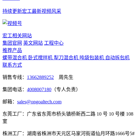
持续更新宏工最新视频风采
宏工相关网站
集团官网
英文网站
工程中心
推荐产品
螺带混合机
卧式搅拌机
犁刀混合机
吨袋包装机
自动拆包机
联系方式
销售专线：
13662889252
周先生
集团电话：
4008007180
（专人负责）
邮箱：
sales@ongoaltech.com
东莞工厂：广东省东莞市桥头镇桥新西二路 10 号 10 号楼 108
室
株洲工厂：湖南省株洲市天元区马家河街道仙月环路1666号5#