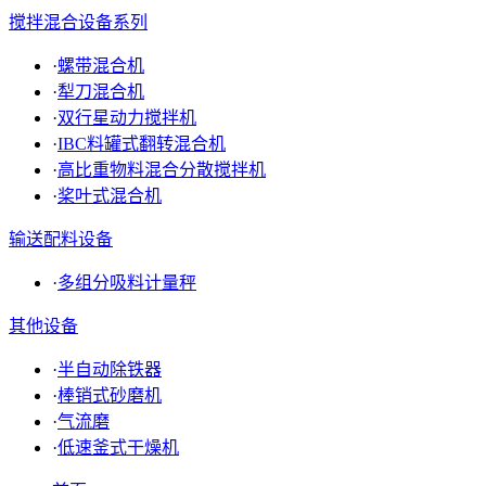
搅拌混合设备系列
·
螺带混合机
·
犁刀混合机
·
双行星动力搅拌机
·
IBC料罐式翻转混合机
·
高比重物料混合分散搅拌机
·
桨叶式混合机
输送配料设备
·
多组分吸料计量秤
其他设备
·
半自动除铁器
·
棒销式砂磨机
·
气流磨
·
低速釜式干燥机