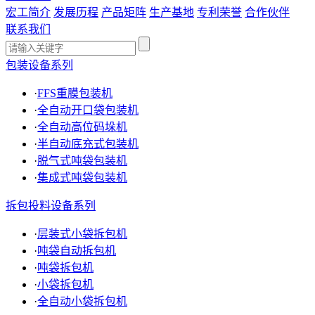
宏工简介
发展历程
产品矩阵
生产基地
专利荣誉
合作伙伴
联系我们
包装设备系列
·
FFS重膜包装机
·
全自动开口袋包装机
·
全自动高位码垛机
·
半自动底充式包装机
·
脱气式吨袋包装机
·
集成式吨袋包装机
拆包投料设备系列
·
层装式小袋拆包机
·
吨袋自动拆包机
·
吨袋拆包机
·
小袋拆包机
·
全自动小袋拆包机