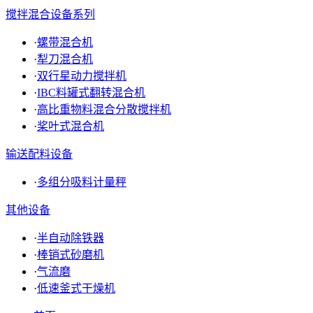
搅拌混合设备系列
·
螺带混合机
·
犁刀混合机
·
双行星动力搅拌机
·
IBC料罐式翻转混合机
·
高比重物料混合分散搅拌机
·
桨叶式混合机
输送配料设备
·
多组分吸料计量秤
其他设备
·
半自动除铁器
·
棒销式砂磨机
·
气流磨
·
低速釜式干燥机