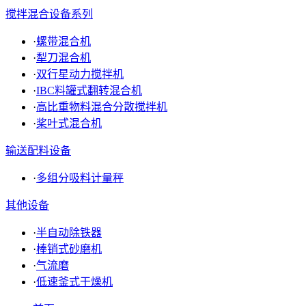
搅拌混合设备系列
·
螺带混合机
·
犁刀混合机
·
双行星动力搅拌机
·
IBC料罐式翻转混合机
·
高比重物料混合分散搅拌机
·
桨叶式混合机
输送配料设备
·
多组分吸料计量秤
其他设备
·
半自动除铁器
·
棒销式砂磨机
·
气流磨
·
低速釜式干燥机