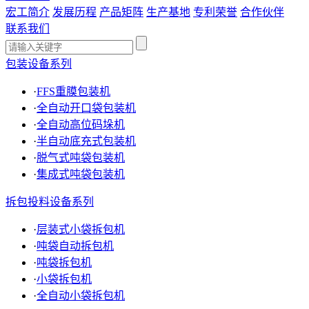
宏工简介
发展历程
产品矩阵
生产基地
专利荣誉
合作伙伴
联系我们
包装设备系列
·
FFS重膜包装机
·
全自动开口袋包装机
·
全自动高位码垛机
·
半自动底充式包装机
·
脱气式吨袋包装机
·
集成式吨袋包装机
拆包投料设备系列
·
层装式小袋拆包机
·
吨袋自动拆包机
·
吨袋拆包机
·
小袋拆包机
·
全自动小袋拆包机