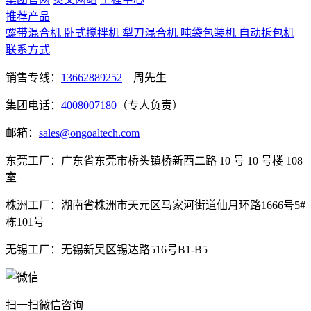
推荐产品
螺带混合机
卧式搅拌机
犁刀混合机
吨袋包装机
自动拆包机
联系方式
销售专线：
13662889252
周先生
集团电话：
4008007180
（专人负责）
邮箱：
sales@ongoaltech.com
东莞工厂：广东省东莞市桥头镇桥新西二路 10 号 10 号楼 108
室
株洲工厂：湖南省株洲市天元区马家河街道仙月环路1666号5#
栋101号
无锡工厂：无锡新吴区锡达路516号B1-B5
扫一扫微信咨询