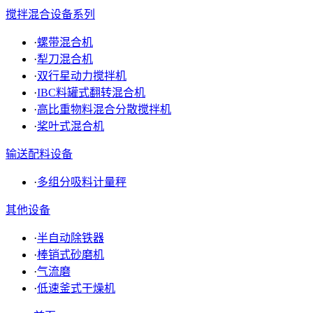
搅拌混合设备系列
·
螺带混合机
·
犁刀混合机
·
双行星动力搅拌机
·
IBC料罐式翻转混合机
·
高比重物料混合分散搅拌机
·
桨叶式混合机
输送配料设备
·
多组分吸料计量秤
其他设备
·
半自动除铁器
·
棒销式砂磨机
·
气流磨
·
低速釜式干燥机