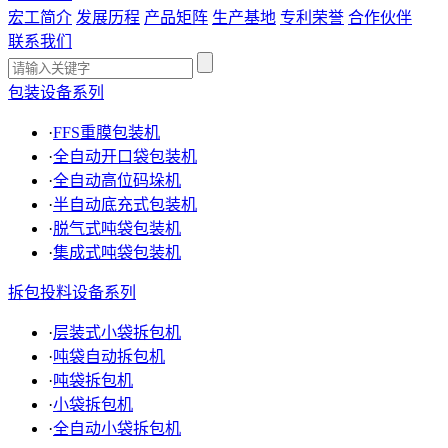
宏工简介
发展历程
产品矩阵
生产基地
专利荣誉
合作伙伴
联系我们
包装设备系列
·
FFS重膜包装机
·
全自动开口袋包装机
·
全自动高位码垛机
·
半自动底充式包装机
·
脱气式吨袋包装机
·
集成式吨袋包装机
拆包投料设备系列
·
层装式小袋拆包机
·
吨袋自动拆包机
·
吨袋拆包机
·
小袋拆包机
·
全自动小袋拆包机