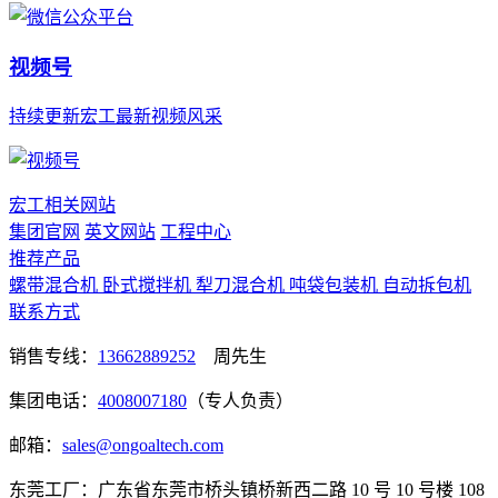
视频号
持续更新宏工最新视频风采
宏工相关网站
集团官网
英文网站
工程中心
推荐产品
螺带混合机
卧式搅拌机
犁刀混合机
吨袋包装机
自动拆包机
联系方式
销售专线：
13662889252
周先生
集团电话：
4008007180
（专人负责）
邮箱：
sales@ongoaltech.com
东莞工厂：广东省东莞市桥头镇桥新西二路 10 号 10 号楼 108