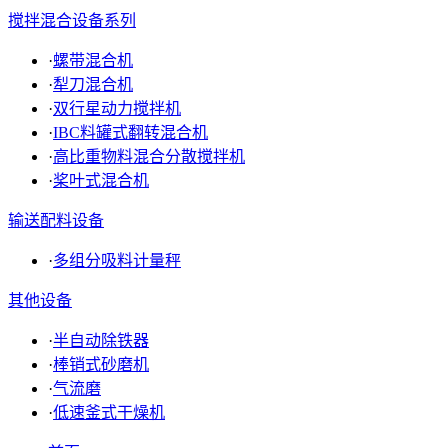
搅拌混合设备系列
·
螺带混合机
·
犁刀混合机
·
双行星动力搅拌机
·
IBC料罐式翻转混合机
·
高比重物料混合分散搅拌机
·
桨叶式混合机
输送配料设备
·
多组分吸料计量秤
其他设备
·
半自动除铁器
·
棒销式砂磨机
·
气流磨
·
低速釜式干燥机