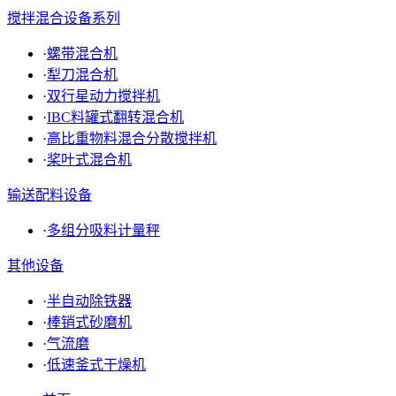
搅拌混合设备系列
·
螺带混合机
·
犁刀混合机
·
双行星动力搅拌机
·
IBC料罐式翻转混合机
·
高比重物料混合分散搅拌机
·
桨叶式混合机
输送配料设备
·
多组分吸料计量秤
其他设备
·
半自动除铁器
·
棒销式砂磨机
·
气流磨
·
低速釜式干燥机