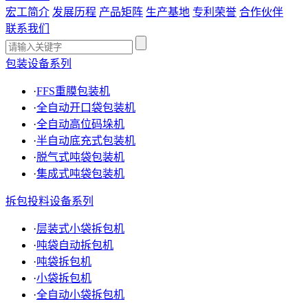
宏工简介
发展历程
产品矩阵
生产基地
专利荣誉
合作伙伴
联系我们
包装设备系列
·
FFS重膜包装机
·
全自动开口袋包装机
·
全自动高位码垛机
·
半自动底充式包装机
·
脱气式吨袋包装机
·
集成式吨袋包装机
拆包投料设备系列
·
层装式小袋拆包机
·
吨袋自动拆包机
·
吨袋拆包机
·
小袋拆包机
·
全自动小袋拆包机