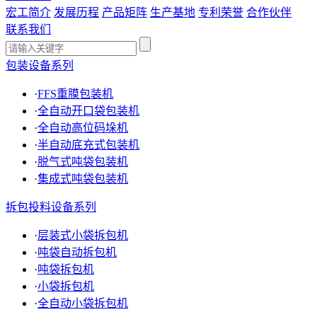
宏工简介
发展历程
产品矩阵
生产基地
专利荣誉
合作伙伴
联系我们
包装设备系列
·
FFS重膜包装机
·
全自动开口袋包装机
·
全自动高位码垛机
·
半自动底充式包装机
·
脱气式吨袋包装机
·
集成式吨袋包装机
拆包投料设备系列
·
层装式小袋拆包机
·
吨袋自动拆包机
·
吨袋拆包机
·
小袋拆包机
·
全自动小袋拆包机