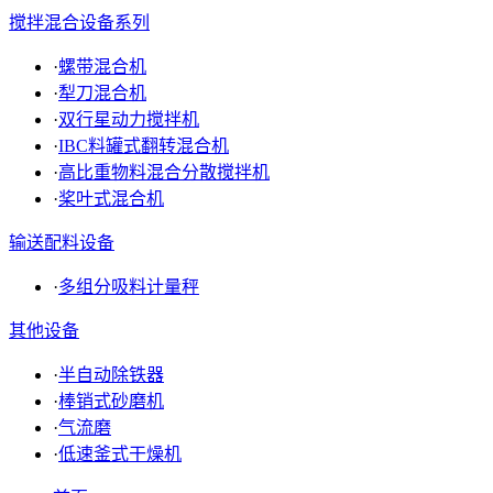
搅拌混合设备系列
·
螺带混合机
·
犁刀混合机
·
双行星动力搅拌机
·
IBC料罐式翻转混合机
·
高比重物料混合分散搅拌机
·
桨叶式混合机
输送配料设备
·
多组分吸料计量秤
其他设备
·
半自动除铁器
·
棒销式砂磨机
·
气流磨
·
低速釜式干燥机