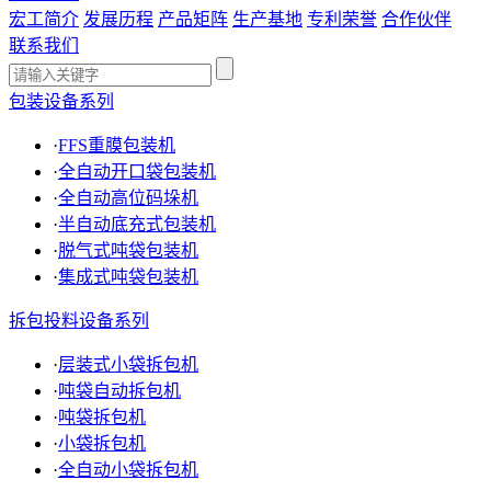
宏工简介
发展历程
产品矩阵
生产基地
专利荣誉
合作伙伴
联系我们
包装设备系列
·
FFS重膜包装机
·
全自动开口袋包装机
·
全自动高位码垛机
·
半自动底充式包装机
·
脱气式吨袋包装机
·
集成式吨袋包装机
拆包投料设备系列
·
层装式小袋拆包机
·
吨袋自动拆包机
·
吨袋拆包机
·
小袋拆包机
·
全自动小袋拆包机