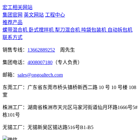
宏工相关网站
集团官网
英文网站
工程中心
推荐产品
螺带混合机
卧式搅拌机
犁刀混合机
吨袋包装机
自动拆包机
联系方式
销售专线：
13662889252
周先生
集团电话：
4008007180
（专人负责）
邮箱：
sales@ongoaltech.com
东莞工厂：广东省东莞市桥头镇桥新西二路 10 号 10 号楼 108
室
株洲工厂：湖南省株洲市天元区马家河街道仙月环路1666号5#
栋101号
无锡工厂：无锡新吴区锡达路516号B1-B5