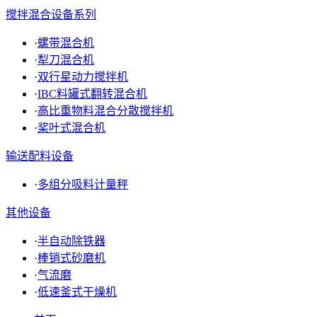
搅拌混合设备系列
·
螺带混合机
·
犁刀混合机
·
双行星动力搅拌机
·
IBC料罐式翻转混合机
·
高比重物料混合分散搅拌机
·
桨叶式混合机
输送配料设备
·
多组分吸料计量秤
其他设备
·
半自动除铁器
·
棒销式砂磨机
·
气流磨
·
低速釜式干燥机