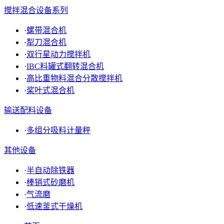
搅拌混合设备系列
·
螺带混合机
·
犁刀混合机
·
双行星动力搅拌机
·
IBC料罐式翻转混合机
·
高比重物料混合分散搅拌机
·
桨叶式混合机
输送配料设备
·
多组分吸料计量秤
其他设备
·
半自动除铁器
·
棒销式砂磨机
·
气流磨
·
低速釜式干燥机