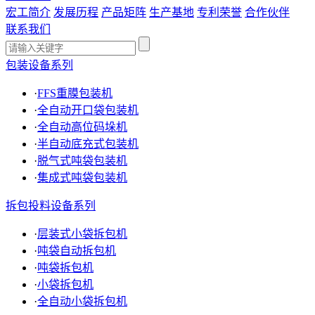
宏工简介
发展历程
产品矩阵
生产基地
专利荣誉
合作伙伴
联系我们
包装设备系列
·
FFS重膜包装机
·
全自动开口袋包装机
·
全自动高位码垛机
·
半自动底充式包装机
·
脱气式吨袋包装机
·
集成式吨袋包装机
拆包投料设备系列
·
层装式小袋拆包机
·
吨袋自动拆包机
·
吨袋拆包机
·
小袋拆包机
·
全自动小袋拆包机