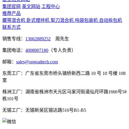
集团官网
英文网站
工程中心
推荐产品
螺带混合机
卧式搅拌机
犁刀混合机
吨袋包装机
自动拆包机
联系方式
销售专线：
13662889252
周先生
集团电话：
4008007180
（专人负责）
邮箱：
sales@ongoaltech.com
东莞工厂：广东省东莞市桥头镇桥新西二路 10 号 10 号楼 108
室
株洲工厂：湖南省株洲市天元区马家河街道仙月环路1666号5#
栋101号
无锡工厂：无锡新吴区锡达路516号B1-B5