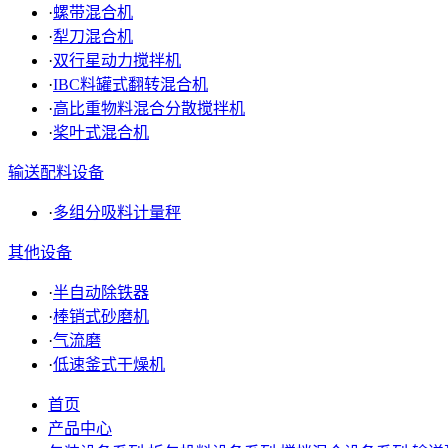
·
螺带混合机
·
犁刀混合机
·
双行星动力搅拌机
·
IBC料罐式翻转混合机
·
高比重物料混合分散搅拌机
·
桨叶式混合机
输送配料设备
·
多组分吸料计量秤
其他设备
·
半自动除铁器
·
棒销式砂磨机
·
气流磨
·
低速釜式干燥机
首页
产品中心