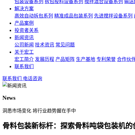
包装设备系列
拆包投料设备系列
搅拌混合设备系列
输送
解决方案
高效自动拆包系列
精准成品包装系列
先进搅拌设备系列
产品案例
投资者关系
新闻资讯
公司新闻
技术资讯
常见问题
关于宏工
宏工简介
发展历程
产品矩阵
生产基地
专利荣誉
合作伙
联系我们
联系我们
电话咨询
News
洞悉市场变化 将行业趋势握在手中
骨料包装新标杆：探索骨料吨袋包装机的