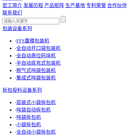
宏工简介
发展历程
产品矩阵
生产基地
专利荣誉
合作伙伴
联系我们
包装设备系列
·
FFS重膜包装机
·
全自动开口袋包装机
·
全自动高位码垛机
·
半自动底充式包装机
·
脱气式吨袋包装机
·
集成式吨袋包装机
拆包投料设备系列
·
层装式小袋拆包机
·
吨袋自动拆包机
·
吨袋拆包机
·
小袋拆包机
·
全自动小袋拆包机