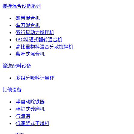
搅拌混合设备系列
·
螺带混合机
·
犁刀混合机
·
双行星动力搅拌机
·
IBC料罐式翻转混合机
·
高比重物料混合分散搅拌机
·
桨叶式混合机
输送配料设备
·
多组分吸料计量秤
其他设备
·
半自动除铁器
·
棒销式砂磨机
·
气流磨
·
低速釜式干燥机