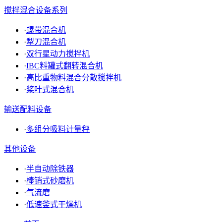
搅拌混合设备系列
·
螺带混合机
·
犁刀混合机
·
双行星动力搅拌机
·
IBC料罐式翻转混合机
·
高比重物料混合分散搅拌机
·
桨叶式混合机
输送配料设备
·
多组分吸料计量秤
其他设备
·
半自动除铁器
·
棒销式砂磨机
·
气流磨
·
低速釜式干燥机