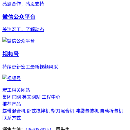
感恩合作，感恩支持
微信公众平台
关注宏工，了解动态
视频号
持续更新宏工最新视频风采
宏工相关网站
集团官网
英文网站
工程中心
推荐产品
螺带混合机
卧式搅拌机
犁刀混合机
吨袋包装机
自动拆包机
联系方式
销售专线：
13662889252
周先生