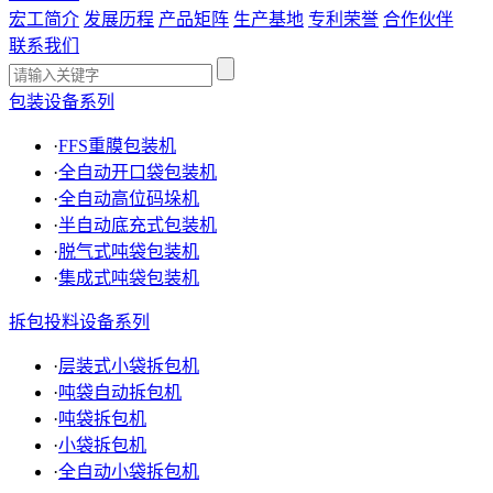
宏工简介
发展历程
产品矩阵
生产基地
专利荣誉
合作伙伴
联系我们
包装设备系列
·
FFS重膜包装机
·
全自动开口袋包装机
·
全自动高位码垛机
·
半自动底充式包装机
·
脱气式吨袋包装机
·
集成式吨袋包装机
拆包投料设备系列
·
层装式小袋拆包机
·
吨袋自动拆包机
·
吨袋拆包机
·
小袋拆包机
·
全自动小袋拆包机