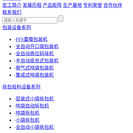
宏工简介
发展历程
产品矩阵
生产基地
专利荣誉
合作伙伴
联系我们
包装设备系列
·
FFS重膜包装机
·
全自动开口袋包装机
·
全自动高位码垛机
·
半自动底充式包装机
·
脱气式吨袋包装机
·
集成式吨袋包装机
拆包投料设备系列
·
层装式小袋拆包机
·
吨袋自动拆包机
·
吨袋拆包机
·
小袋拆包机
·
全自动小袋拆包机