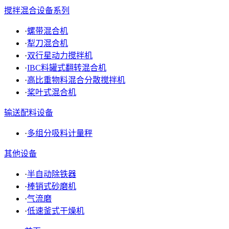
搅拌混合设备系列
·
螺带混合机
·
犁刀混合机
·
双行星动力搅拌机
·
IBC料罐式翻转混合机
·
高比重物料混合分散搅拌机
·
桨叶式混合机
输送配料设备
·
多组分吸料计量秤
其他设备
·
半自动除铁器
·
棒销式砂磨机
·
气流磨
·
低速釜式干燥机