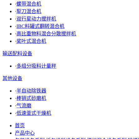
·
螺带混合机
·
犁刀混合机
·
双行星动力搅拌机
·
IBC料罐式翻转混合机
·
高比重物料混合分散搅拌机
·
桨叶式混合机
输送配料设备
·
多组分吸料计量秤
其他设备
·
半自动除铁器
·
棒销式砂磨机
·
气流磨
·
低速釜式干燥机
首页
产品中心