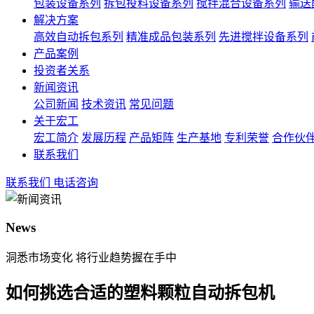
包装设备系列
拆包投料设备系列
搅拌混合设备系列
输送
解决方案
高效自动拆包系列
精准成品包装系列
先进搅拌设备系列
产品案例
投资者关系
新闻资讯
公司新闻
技术资讯
常见问题
关于宏工
宏工简介
发展历程
产品矩阵
生产基地
专利荣誉
合作伙
联系我们
联系我们
电话咨询
News
洞悉市场变化 将行业趋势握在手中
如何挑选合适的塑料颗粒自动拆包机