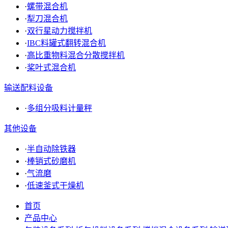
·
螺带混合机
·
犁刀混合机
·
双行星动力搅拌机
·
IBC料罐式翻转混合机
·
高比重物料混合分散搅拌机
·
桨叶式混合机
输送配料设备
·
多组分吸料计量秤
其他设备
·
半自动除铁器
·
棒销式砂磨机
·
气流磨
·
低速釜式干燥机
首页
产品中心