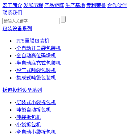
宏工简介
发展历程
产品矩阵
生产基地
专利荣誉
合作伙伴
联系我们
包装设备系列
·
FFS重膜包装机
·
全自动开口袋包装机
·
全自动高位码垛机
·
半自动底充式包装机
·
脱气式吨袋包装机
·
集成式吨袋包装机
拆包投料设备系列
·
层装式小袋拆包机
·
吨袋自动拆包机
·
吨袋拆包机
·
小袋拆包机
·
全自动小袋拆包机