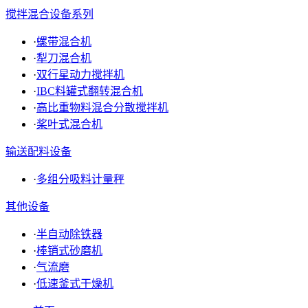
搅拌混合设备系列
·
螺带混合机
·
犁刀混合机
·
双行星动力搅拌机
·
IBC料罐式翻转混合机
·
高比重物料混合分散搅拌机
·
桨叶式混合机
输送配料设备
·
多组分吸料计量秤
其他设备
·
半自动除铁器
·
棒销式砂磨机
·
气流磨
·
低速釜式干燥机