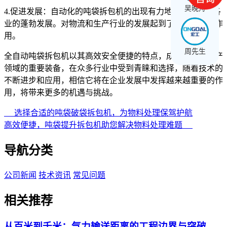
吴晚舟
4.促进发展：自动化的吨袋拆包机的出现有力地促进了各行各
业的蓬勃发展。对物流和生产行业的发展起到了推波助澜的作
用。
周先生
全自动吨袋拆包机以其高效安全便捷的特点，成为物流和生产
领域的重要装备，在众多行业中受到青睐和选择，随着技术的
不断进步和应用，相信它将在企业发展中发挥越来越重要的作
用，将带来更多的机遇与挑战。
选择合适的吨袋破袋拆包机，为物料处理保驾护航
高效便捷，吨袋提升拆包机助您解决物料处理难题
导航分类
公司新闻
技术资讯
常见问题
相关推荐
从百米到千米：气力输送距离的工程边界与突破