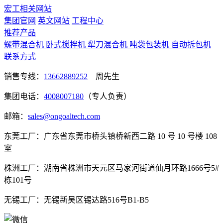
宏工相关网站
集团官网
英文网站
工程中心
推荐产品
螺带混合机
卧式搅拌机
犁刀混合机
吨袋包装机
自动拆包机
联系方式
销售专线：
13662889252
周先生
集团电话：
4008007180
（专人负责）
邮箱：
sales@ongoaltech.com
东莞工厂：广东省东莞市桥头镇桥新西二路 10 号 10 号楼 108
室
株洲工厂：湖南省株洲市天元区马家河街道仙月环路1666号5#
栋101号
无锡工厂：无锡新吴区锡达路516号B1-B5