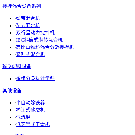
搅拌混合设备系列
·
螺带混合机
·
犁刀混合机
·
双行星动力搅拌机
·
IBC料罐式翻转混合机
·
高比重物料混合分散搅拌机
·
桨叶式混合机
输送配料设备
·
多组分吸料计量秤
其他设备
·
半自动除铁器
·
棒销式砂磨机
·
气流磨
·
低速釜式干燥机