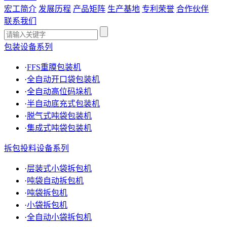
宏工简介
发展历程
产品矩阵
生产基地
专利荣誉
合作伙伴
联系我们
包装设备系列
·
FFS重膜包装机
·
全自动开口袋包装机
·
全自动高位码垛机
·
半自动底充式包装机
·
脱气式吨袋包装机
·
集成式吨袋包装机
拆包投料设备系列
·
层装式小袋拆包机
·
吨袋自动拆包机
·
吨袋拆包机
·
小袋拆包机
·
全自动小袋拆包机