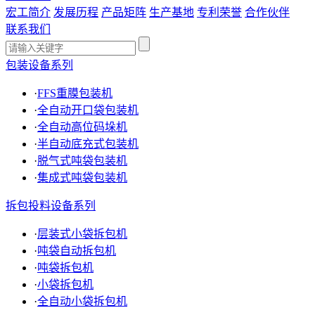
宏工简介
发展历程
产品矩阵
生产基地
专利荣誉
合作伙伴
联系我们
包装设备系列
·
FFS重膜包装机
·
全自动开口袋包装机
·
全自动高位码垛机
·
半自动底充式包装机
·
脱气式吨袋包装机
·
集成式吨袋包装机
拆包投料设备系列
·
层装式小袋拆包机
·
吨袋自动拆包机
·
吨袋拆包机
·
小袋拆包机
·
全自动小袋拆包机