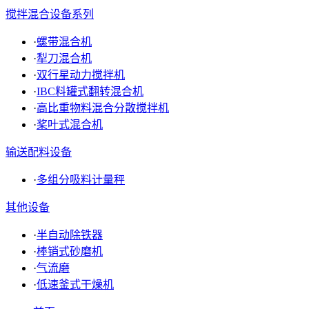
搅拌混合设备系列
·
螺带混合机
·
犁刀混合机
·
双行星动力搅拌机
·
IBC料罐式翻转混合机
·
高比重物料混合分散搅拌机
·
桨叶式混合机
输送配料设备
·
多组分吸料计量秤
其他设备
·
半自动除铁器
·
棒销式砂磨机
·
气流磨
·
低速釜式干燥机