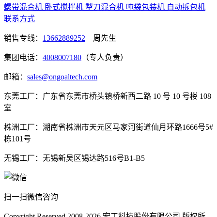
螺带混合机
卧式搅拌机
犁刀混合机
吨袋包装机
自动拆包机
联系方式
销售专线：
13662889252
周先生
集团电话：
4008007180
（专人负责）
邮箱：
sales@ongoaltech.com
东莞工厂：广东省东莞市桥头镇桥新西二路 10 号 10 号楼 108
室
株洲工厂：湖南省株洲市天元区马家河街道仙月环路1666号5#
栋101号
无锡工厂：无锡新吴区锡达路516号B1-B5
扫一扫微信咨询
Copyright Reserved 2008-2026
宏工科技股份有限公司
版权所