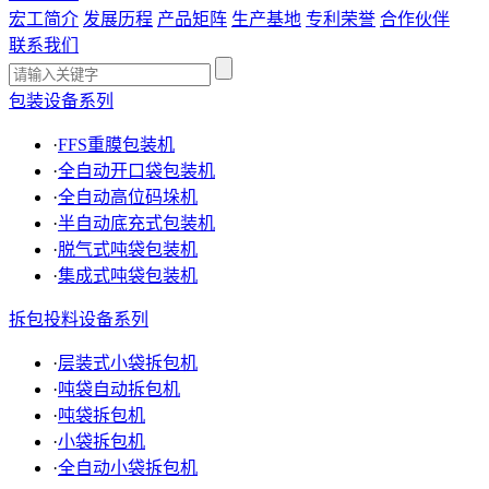
宏工简介
发展历程
产品矩阵
生产基地
专利荣誉
合作伙伴
联系我们
包装设备系列
·
FFS重膜包装机
·
全自动开口袋包装机
·
全自动高位码垛机
·
半自动底充式包装机
·
脱气式吨袋包装机
·
集成式吨袋包装机
拆包投料设备系列
·
层装式小袋拆包机
·
吨袋自动拆包机
·
吨袋拆包机
·
小袋拆包机
·
全自动小袋拆包机