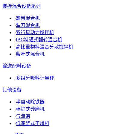
搅拌混合设备系列
·
螺带混合机
·
犁刀混合机
·
双行星动力搅拌机
·
IBC料罐式翻转混合机
·
高比重物料混合分散搅拌机
·
桨叶式混合机
输送配料设备
·
多组分吸料计量秤
其他设备
·
半自动除铁器
·
棒销式砂磨机
·
气流磨
·
低速釜式干燥机