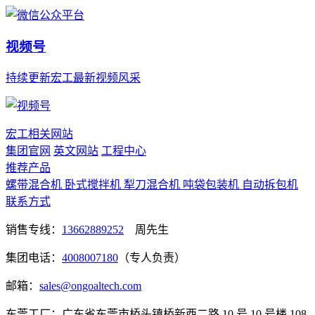
视频号
持续更新宏工最新视频风采
宏工相关网站
集团官网
英文网站
工程中心
推荐产品
螺带混合机
卧式搅拌机
犁刀混合机
吨袋包装机
自动拆包机
联系方式
销售专线：
13662889252
周先生
集团电话：
4008007180
（专人负责）
邮箱：
sales@ongoaltech.com
东莞工厂：广东省东莞市桥头镇桥新西二路 10 号 10 号楼 108