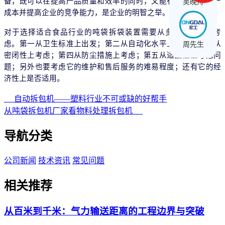
备，既可以在提高产品质量和效率的同时，又能有效地节约生产
吴晚舟
成本并提高企业的竞争能力，是企业的明智之举。
对于选择适合食品行业的吨袋拆袋装置需要从多个方面进行考
虑。第一从卫生标准上出发；第二从自动化水平上考虑；第三从
周先生
密闭性上考虑；第四从防尘措施上考虑；第五从适应性上考虑问
题；另外也要考虑它的维护和售后服务的难易程度；还有它的经
济性上是否适用。
自动拆包机——塑料行业不可或缺的好帮手
从吨袋拆包机厂家看物料处理拆包机
导航分类
公司新闻
技术资讯
常见问题
相关推荐
从百米到千米：气力输送距离的工程边界与突破