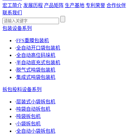
宏工简介
发展历程
产品矩阵
生产基地
专利荣誉
合作伙伴
联系我们
包装设备系列
·
FFS重膜包装机
·
全自动开口袋包装机
·
全自动高位码垛机
·
半自动底充式包装机
·
脱气式吨袋包装机
·
集成式吨袋包装机
拆包投料设备系列
·
层装式小袋拆包机
·
吨袋自动拆包机
·
吨袋拆包机
·
小袋拆包机
·
全自动小袋拆包机