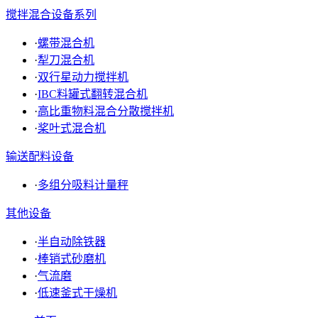
搅拌混合设备系列
·
螺带混合机
·
犁刀混合机
·
双行星动力搅拌机
·
IBC料罐式翻转混合机
·
高比重物料混合分散搅拌机
·
桨叶式混合机
输送配料设备
·
多组分吸料计量秤
其他设备
·
半自动除铁器
·
棒销式砂磨机
·
气流磨
·
低速釜式干燥机