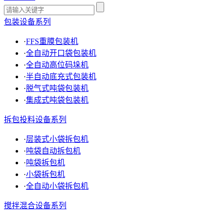
包装设备系列
·
FFS重膜包装机
·
全自动开口袋包装机
·
全自动高位码垛机
·
半自动底充式包装机
·
脱气式吨袋包装机
·
集成式吨袋包装机
拆包投料设备系列
·
层装式小袋拆包机
·
吨袋自动拆包机
·
吨袋拆包机
·
小袋拆包机
·
全自动小袋拆包机
搅拌混合设备系列