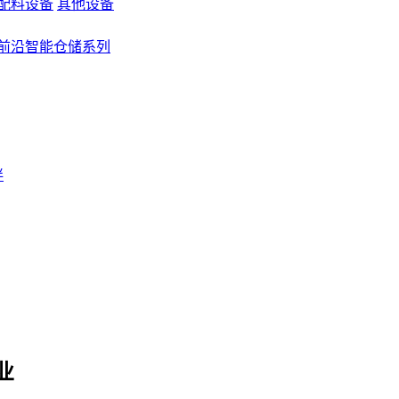
配料设备
其他设备
前沿智能仓储系列
伴
业