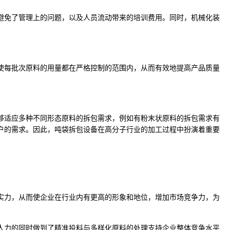
避免了管理上的问题，以及人员流动带来的培训费用。同时，机械化装
使每批次原料的用量都在严格控制的范围内，从而有效地提高产品质量
够适应多种不同形态原料的拆包需求，例如有粉末状原料的拆包需求有
户的需求。因此，吨袋拆包设备在高分子行业的加工过程中扮演着重要
实力，从而使企业在行业内有更高的形象和地位，增加市场竞争力，为
人力的同时做到了精准投料与多样化原料的处理支持企业整体竞争水平