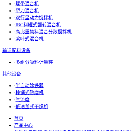
·
螺带混合机
·
犁刀混合机
·
双行星动力搅拌机
·
IBC料罐式翻转混合机
·
高比重物料混合分散搅拌机
·
桨叶式混合机
输送配料设备
·
多组分吸料计量秤
其他设备
·
半自动除铁器
·
棒销式砂磨机
·
气流磨
·
低速釜式干燥机
首页
产品中心