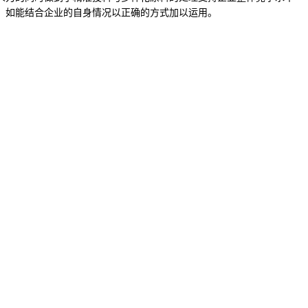
。如能结合企业的自身情况以正确的方式加以运用。