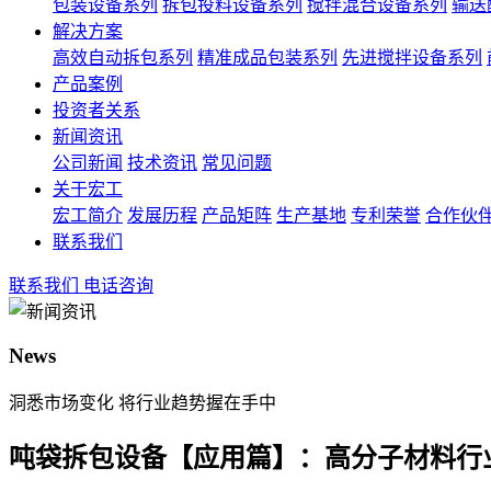
包装设备系列
拆包投料设备系列
搅拌混合设备系列
输送
解决方案
高效自动拆包系列
精准成品包装系列
先进搅拌设备系列
产品案例
投资者关系
新闻资讯
公司新闻
技术资讯
常见问题
关于宏工
宏工简介
发展历程
产品矩阵
生产基地
专利荣誉
合作伙
联系我们
联系我们
电话咨询
News
洞悉市场变化 将行业趋势握在手中
吨袋拆包设备【应用篇】：高分子材料行