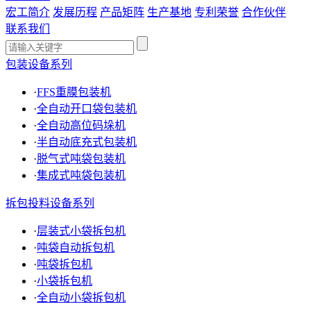
宏工简介
发展历程
产品矩阵
生产基地
专利荣誉
合作伙伴
联系我们
包装设备系列
·
FFS重膜包装机
·
全自动开口袋包装机
·
全自动高位码垛机
·
半自动底充式包装机
·
脱气式吨袋包装机
·
集成式吨袋包装机
拆包投料设备系列
·
层装式小袋拆包机
·
吨袋自动拆包机
·
吨袋拆包机
·
小袋拆包机
·
全自动小袋拆包机