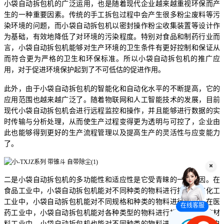
小袋自动拆包机的广泛运用，也是随着现代企业越来越重视环保而产
生的一种重要因素。传统的手工拆包过程中会产生很多粉尘废料等污
染环境的问题，而小袋自动拆包机以密封操作粉尘收集装置等设计作
为基础，有效地降低了对环境的污染程度。特别对食品和制药行业而
言，小袋自动拆包机能够对生产环境的卫生条件有更好控制和保证从
而符合更为严格的卫生和环保标准。所以小袋自动拆包机的推广应
用，对于促进环境保护起到了不可低估的促进作用。
此外，由于小袋自动拆包机的智能化和自动化水平的不断提高，它的
应用范围也越来越广泛了。随着物联网和人工智能技术的发展，目前
现代小袋自动拆包机会进行远程监控和操作，并且能够进行数据的实
时传输与分析处理，从而使生产过程变得更为透明与可控了，企业由
此也能够得到更好的生产流程管理以及提高生产的灵活性与应变能力
了。
二是小袋自动拆包机的多功能性和适应性是它受青睐的一个原因。在
食品工业中，小袋自动拆包机能对不同种类的物料进行拆包；在化工
工业中，小袋自动拆包机能对不同规格和种类的物料进行拆包；在医
在线客服
药工业中，小袋自动拆包机能对各种类型的物料进行拆包；在建筑材
料工业中，小袋自动拆包机也能对不同种类的物料进行拆包。小袋自