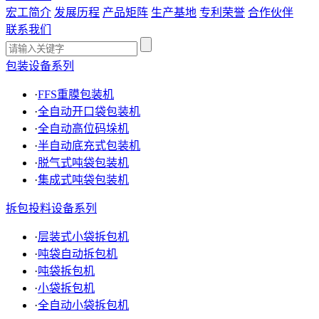
宏工简介
发展历程
产品矩阵
生产基地
专利荣誉
合作伙伴
联系我们
包装设备系列
·
FFS重膜包装机
·
全自动开口袋包装机
·
全自动高位码垛机
·
半自动底充式包装机
·
脱气式吨袋包装机
·
集成式吨袋包装机
拆包投料设备系列
·
层装式小袋拆包机
·
吨袋自动拆包机
·
吨袋拆包机
·
小袋拆包机
·
全自动小袋拆包机