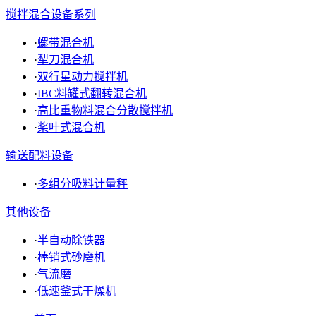
搅拌混合设备系列
·
螺带混合机
·
犁刀混合机
·
双行星动力搅拌机
·
IBC料罐式翻转混合机
·
高比重物料混合分散搅拌机
·
桨叶式混合机
输送配料设备
·
多组分吸料计量秤
其他设备
·
半自动除铁器
·
棒销式砂磨机
·
气流磨
·
低速釜式干燥机