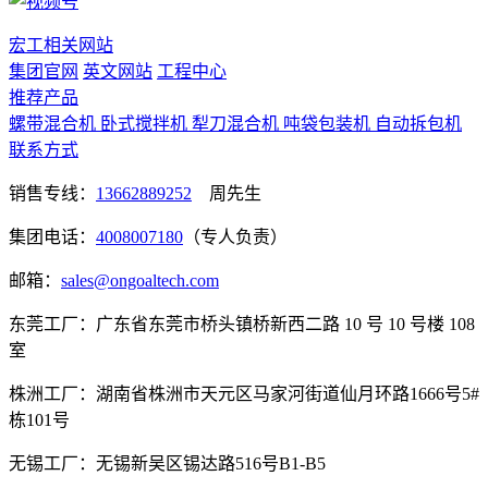
宏工相关网站
集团官网
英文网站
工程中心
推荐产品
螺带混合机
卧式搅拌机
犁刀混合机
吨袋包装机
自动拆包机
联系方式
销售专线：
13662889252
周先生
集团电话：
4008007180
（专人负责）
邮箱：
sales@ongoaltech.com
东莞工厂：广东省东莞市桥头镇桥新西二路 10 号 10 号楼 108
室
株洲工厂：湖南省株洲市天元区马家河街道仙月环路1666号5#
栋101号
无锡工厂：无锡新吴区锡达路516号B1-B5