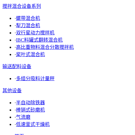
搅拌混合设备系列
·
螺带混合机
·
犁刀混合机
·
双行星动力搅拌机
·
IBC料罐式翻转混合机
·
高比重物料混合分散搅拌机
·
桨叶式混合机
输送配料设备
·
多组分吸料计量秤
其他设备
·
半自动除铁器
·
棒销式砂磨机
·
气流磨
·
低速釜式干燥机