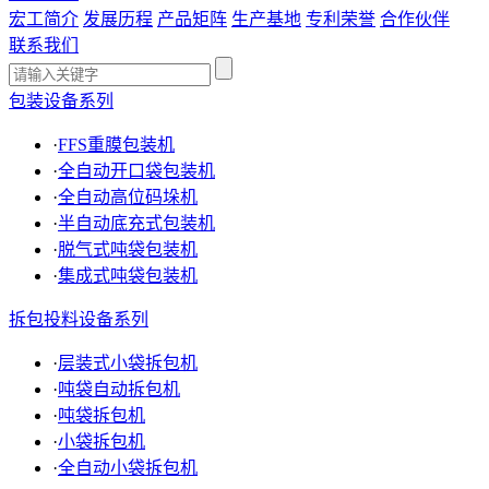
宏工简介
发展历程
产品矩阵
生产基地
专利荣誉
合作伙伴
联系我们
包装设备系列
·
FFS重膜包装机
·
全自动开口袋包装机
·
全自动高位码垛机
·
半自动底充式包装机
·
脱气式吨袋包装机
·
集成式吨袋包装机
拆包投料设备系列
·
层装式小袋拆包机
·
吨袋自动拆包机
·
吨袋拆包机
·
小袋拆包机
·
全自动小袋拆包机