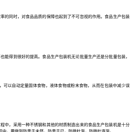
效率的同时，对食品品质的保障也起到了不可忽视的作用。食品生产包装
率也能得到很好的提高。食品生产包装机无论批量生产还是分批量包装，
，可以自动定量固体食物，液体食物或粉末食物，从而在包装中减少误
过程中，采用一种不锈钢和其他的材质制造出来的食品生产包装机是十分
程中，要做到防患于未然，防患于已，防微杜渐，防微杜逐渐。