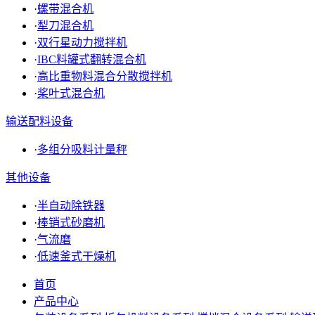
·
螺带混合机
·
犁刀混合机
·
双行星动力搅拌机
·
IBC料罐式翻转混合机
·
高比重物料混合分散搅拌机
·
桨叶式混合机
输送配料设备
·
多组分吸料计量秤
其他设备
·
半自动除铁器
·
棒销式砂磨机
·
气流磨
·
低速釜式干燥机
首页
产品中心