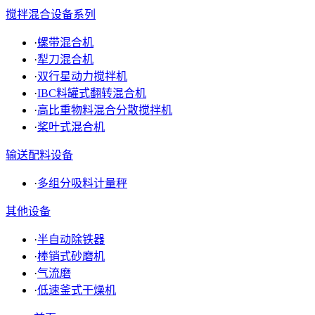
搅拌混合设备系列
·
螺带混合机
·
犁刀混合机
·
双行星动力搅拌机
·
IBC料罐式翻转混合机
·
高比重物料混合分散搅拌机
·
桨叶式混合机
输送配料设备
·
多组分吸料计量秤
其他设备
·
半自动除铁器
·
棒销式砂磨机
·
气流磨
·
低速釜式干燥机