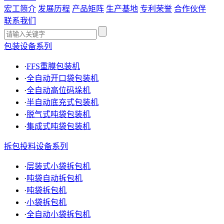
宏工简介
发展历程
产品矩阵
生产基地
专利荣誉
合作伙伴
联系我们
包装设备系列
·
FFS重膜包装机
·
全自动开口袋包装机
·
全自动高位码垛机
·
半自动底充式包装机
·
脱气式吨袋包装机
·
集成式吨袋包装机
拆包投料设备系列
·
层装式小袋拆包机
·
吨袋自动拆包机
·
吨袋拆包机
·
小袋拆包机
·
全自动小袋拆包机