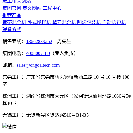
宏工相关网站
集团官网
英文网站
工程中心
推荐产品
螺带混合机
卧式搅拌机
犁刀混合机
吨袋包装机
自动拆包机
联系方式
销售专线：
13662889252
周先生
集团电话：
4008007180
（专人负责）
邮箱：
sales@ongoaltech.com
东莞工厂：广东省东莞市桥头镇桥新西二路 10 号 10 号楼 108
室
株洲工厂：湖南省株洲市天元区马家河街道仙月环路1666号5#
栋101号
无锡工厂：无锡新吴区锡达路516号B1-B5