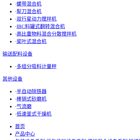
·
螺带混合机
·
犁刀混合机
·
双行星动力搅拌机
·
IBC料罐式翻转混合机
·
高比重物料混合分散搅拌机
·
桨叶式混合机
输送配料设备
·
多组分吸料计量秤
其他设备
·
半自动除铁器
·
棒销式砂磨机
·
气流磨
·
低速釜式干燥机
首页
产品中心