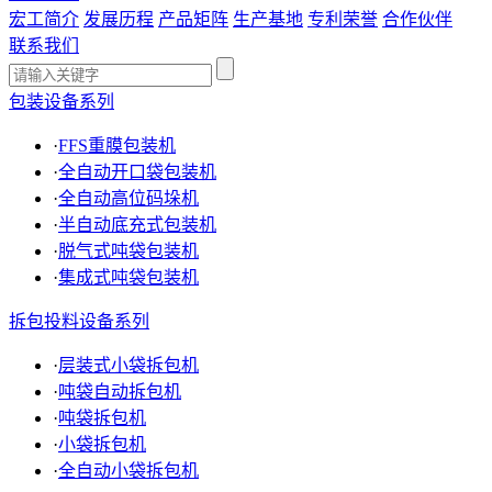
宏工简介
发展历程
产品矩阵
生产基地
专利荣誉
合作伙伴
联系我们
包装设备系列
·
FFS重膜包装机
·
全自动开口袋包装机
·
全自动高位码垛机
·
半自动底充式包装机
·
脱气式吨袋包装机
·
集成式吨袋包装机
拆包投料设备系列
·
层装式小袋拆包机
·
吨袋自动拆包机
·
吨袋拆包机
·
小袋拆包机
·
全自动小袋拆包机