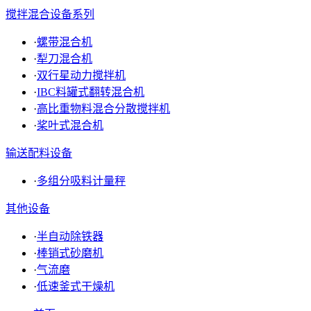
搅拌混合设备系列
·
螺带混合机
·
犁刀混合机
·
双行星动力搅拌机
·
IBC料罐式翻转混合机
·
高比重物料混合分散搅拌机
·
桨叶式混合机
输送配料设备
·
多组分吸料计量秤
其他设备
·
半自动除铁器
·
棒销式砂磨机
·
气流磨
·
低速釜式干燥机