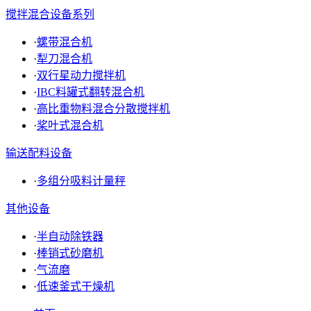
搅拌混合设备系列
·
螺带混合机
·
犁刀混合机
·
双行星动力搅拌机
·
IBC料罐式翻转混合机
·
高比重物料混合分散搅拌机
·
桨叶式混合机
输送配料设备
·
多组分吸料计量秤
其他设备
·
半自动除铁器
·
棒销式砂磨机
·
气流磨
·
低速釜式干燥机