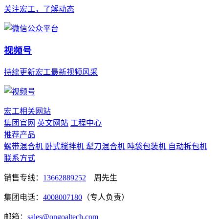
关注宏工，了解动态
视频号
持续更新宏工最新视频风采
宏工相关网站
集团官网
英文网站
工程中心
推荐产品
螺带混合机
卧式搅拌机
犁刀混合机
吨袋包装机
自动拆包机
联系方式
销售专线：
13662889252
周先生
集团电话：
4008007180
（专人负责）
邮箱：
sales@ongoaltech.com