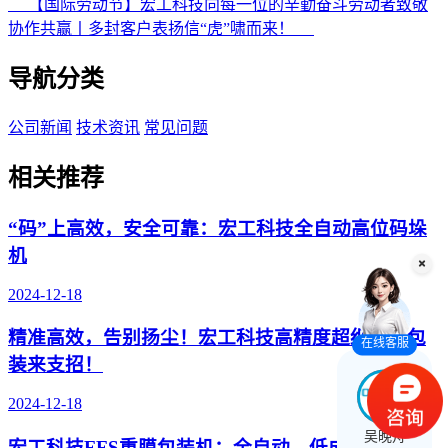
【国际劳动节】宏工科技向每一位的辛勤奋斗劳动者致敬
协作共赢丨多封客户表扬信“虎”啸而来！
导航分类
公司新闻
技术资讯
常见问题
相关推荐
“码”上高效，安全可靠：宏工科技全自动高位码垛
机
2024-12-18
精准高效，告别扬尘！宏工科技高精度超细粉料包
在线客服
装来支招！
2024-12-18
吴晚舟
宏工科技FFS重膜包装机：全自动、低成本、高效