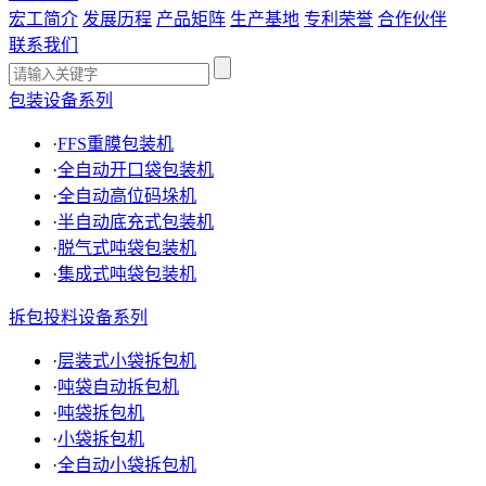
宏工简介
发展历程
产品矩阵
生产基地
专利荣誉
合作伙伴
联系我们
包装设备系列
·
FFS重膜包装机
·
全自动开口袋包装机
·
全自动高位码垛机
·
半自动底充式包装机
·
脱气式吨袋包装机
·
集成式吨袋包装机
拆包投料设备系列
·
层装式小袋拆包机
·
吨袋自动拆包机
·
吨袋拆包机
·
小袋拆包机
·
全自动小袋拆包机