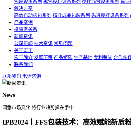
包装设备系列
拆包投料设备系列
搅拌混合设备系列
输送
解决方案
高效自动拆包系列
精准成品包装系列
先进搅拌设备系列
产品案例
投资者关系
新闻资讯
公司新闻
技术资讯
常见问题
关于宏工
宏工简介
发展历程
产品矩阵
生产基地
专利荣誉
合作伙
联系我们
联系我们
电话咨询
News
洞悉市场变化 将行业趋势握在手中
IPB2024丨FFS包装技术：高效赋能新质