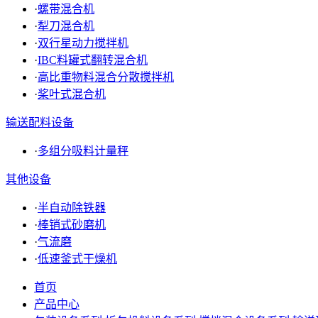
·
螺带混合机
·
犁刀混合机
·
双行星动力搅拌机
·
IBC料罐式翻转混合机
·
高比重物料混合分散搅拌机
·
桨叶式混合机
输送配料设备
·
多组分吸料计量秤
其他设备
·
半自动除铁器
·
棒销式砂磨机
·
气流磨
·
低速釜式干燥机
首页
产品中心