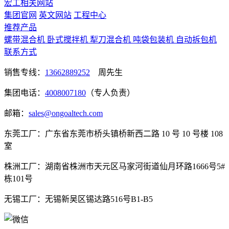
宏工相关网站
集团官网
英文网站
工程中心
推荐产品
螺带混合机
卧式搅拌机
犁刀混合机
吨袋包装机
自动拆包机
联系方式
销售专线：
13662889252
周先生
集团电话：
4008007180
（专人负责）
邮箱：
sales@ongoaltech.com
东莞工厂：广东省东莞市桥头镇桥新西二路 10 号 10 号楼 108
室
株洲工厂：湖南省株洲市天元区马家河街道仙月环路1666号5#
栋101号
无锡工厂：无锡新吴区锡达路516号B1-B5