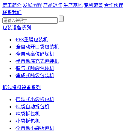
宏工简介
发展历程
产品矩阵
生产基地
专利荣誉
合作伙伴
联系我们
包装设备系列
·
FFS重膜包装机
·
全自动开口袋包装机
·
全自动高位码垛机
·
半自动底充式包装机
·
脱气式吨袋包装机
·
集成式吨袋包装机
拆包投料设备系列
·
层装式小袋拆包机
·
吨袋自动拆包机
·
吨袋拆包机
·
小袋拆包机
·
全自动小袋拆包机