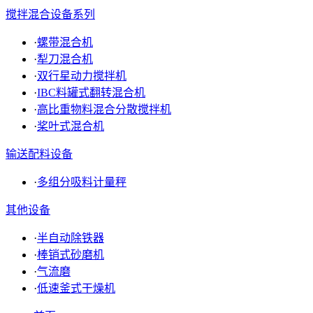
搅拌混合设备系列
·
螺带混合机
·
犁刀混合机
·
双行星动力搅拌机
·
IBC料罐式翻转混合机
·
高比重物料混合分散搅拌机
·
桨叶式混合机
输送配料设备
·
多组分吸料计量秤
其他设备
·
半自动除铁器
·
棒销式砂磨机
·
气流磨
·
低速釜式干燥机