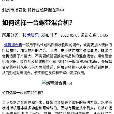
洞悉市场变化 将行业趋势握在手中
如何选择一台螺带混合机？
所属分类 :
[技术资讯]
发布时间 : 2022-05-05
阅读次数 : 1435
螺带混合机
一般用于粘性或粘性粉状物料的混合，或需要加入液体的
粉状物料、糊状物料的混合。同时，由于粘性物料难以清洗，螺带混
合机适用于产量大、不需要频繁更换物料品种的混合场合。螺带混合
机由容器、搅拌叶及过渡部件组成
搅拌叶一般做成
层或
层，外层辐
;
2
3
合是将物料从中心前方两侧输送，内层是将物料从中心输送到两侧，
从而形成对流混合。使夹套在反应和干燥中发挥作用。
如何选择一台螺带混合机？
当涉及到混合固体和粉末，螺带混合机是个很好的解决方案。水平带
状搅拌机是非常多功能和可伸缩的，因为有容量从小到大，它被广泛
用于许多行业混合干粉，颗粒，颗粒和其他固体形式。从香料混合