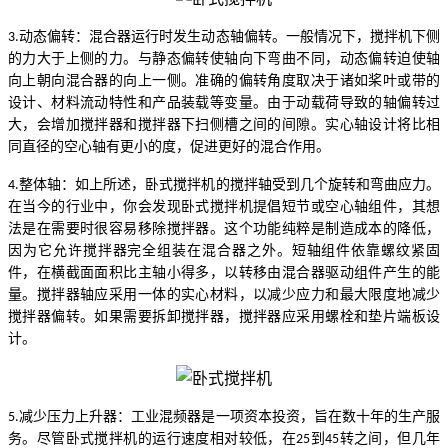
动态偏转
：
混合器运行时发生动态轴偏转。一般情况下，搅拌
机
下侧
3.
的力大于上侧的力。与静态偏转使轴向下弯曲不同，动态偏转迫使轴
向上朝向混合器的向上一侧。准确的偏转角度取决于诸如桨叶或带的
设计、材料流动特性和产品装载等变量。由于动载荷导致的轴偏转过
大，会增加搅拌器和搅拌器下扫侧槽之间的间隙。实心轴设计将比相
同直径的空心轴有更小的度，促进更好的混合作用。
整体轴
：
如上所述，
卧式搅拌机
的搅拌轴受到几个旋转和弯曲应力。
4.
在当今的行业中，你会发现
卧式搅拌机
提倡短节或空心轴组件，其想
法是在需要时很容易移除搅拌器。这个功能纯粹是制造成本的降低，
因为它允许搅拌器完全组装在混合器之外。短轴组件依靠螺纹紧固
件，在横截面面积比主轴小得多，以转移由混合器驱动组件产生的能
量。搅拌器轴应采用一体的实心材料，以减少应力和最大限度地减少
搅拌器偏转。如果需要拆卸搅拌器，搅拌器应采用螺栓和垫片端板设
计。
减少压力上升器
：
工业混频器是一项资本投资，旨在数十年的生产服
5.
务。尽管
卧式搅拌机
的运行速度相对较低，在
到
转之间，但几年
25
45