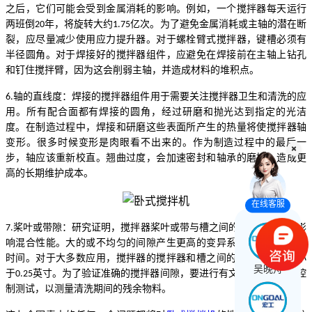
之后，它们可能会受到金属
消耗
的影响。例如，一个搅拌器每天运行
两班倒
年，将旋转大约
亿次。为了避免金属
消耗
或主轴的潜在断
20
1.75
裂，应尽量减少使用应力提升器。对于螺栓臂式搅拌器，键槽必须有
半径圆角。对于焊接好的搅拌器组件，应避免在焊接前在主轴上钻孔
和钉住搅拌臂，因为这会削弱主轴，并造成材料的堆积点。
轴的直线度
：
焊接的搅拌器组件用于需要关注搅拌器卫生和清洗的应
6.
用。所有配合面都有焊接的圆角，经过研磨和抛光达到指定的光洁
度。在制造过程中，焊接和研磨这些表面所产生的热量将使搅拌器轴
变形。很多时候变形是肉眼看不出来的。作为制造过程中的最后一
步，轴应该重新校直。翘曲过度，会加速密封和轴承的磨损，造成更
高的长期维护成本。
在线客服
桨叶或带隙
：
研究
证明
，搅拌器桨叶或带与槽之间的间隙可以显著影
7.
响混合性能。大的或不均匀的间隙产生更高的变异系数和更长的混合
时间。对于大多数应用，搅拌器的搅拌器和槽之间的距离应该在或小
吴晚舟
于
英寸。为了验证准确的搅拌器间隙，要进行有文件记录的质量控
0.25
制测试，以测量清洗期间的残余物料。