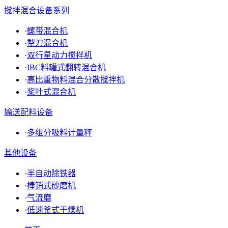
搅拌混合设备系列
·
螺带混合机
·
犁刀混合机
·
双行星动力搅拌机
·
IBC料罐式翻转混合机
·
高比重物料混合分散搅拌机
·
桨叶式混合机
输送配料设备
·
多组分吸料计量秤
其他设备
·
半自动除铁器
·
棒销式砂磨机
·
气流磨
·
低速釜式干燥机