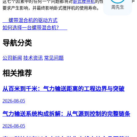
这七个
因素
中的任何一个
问题
都将对
卧式搅拌机
的性能、未来的维护
周先生
要求
产生影响
，并最终影响
卧式搅拌机
的使用寿命。
螺带混合机的驱动方式
如何选择一台螺带混合机？
导航分类
公司新闻
技术资讯
常见问题
相关推荐
从百米到千米：气力输送距离的工程边界与突破
2026-08-05
气力输送系统构成拆解：从气源到控制的完整链条
2026-08-05