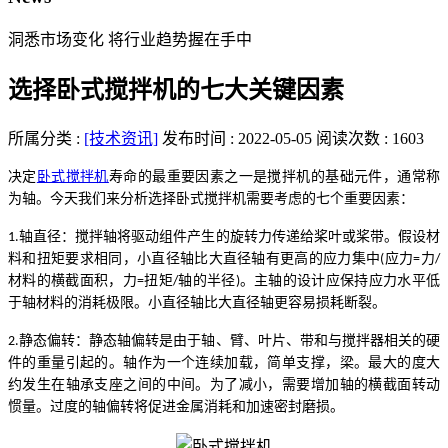
洞悉市场变化 将行业趋势握在手中
选择卧式搅拌机的七大关键因素
所属分类 :
[技术资讯]
发布时间 : 2022-05-05
阅读次数 : 1603
决定
卧式搅拌机
寿命的最重要因素之一是搅拌
机
的基础元件，通常称
为轴。
今天我们来
分析选择
卧式搅拌机
需要考虑的七个
重要因素
：
轴直径
：
搅拌轴将驱动组件产生的旋转力传递给桨叶或桨带。假设材
1.
料和扭矩要求相同，小直径轴比大直径轴有更高的应力集中
应力
力
(
=
/
材料的横截面积，力
扭矩
轴的半径
。主轴的设计应保持应力水平低
=
/
)
于轴材料的
消耗
极限。小直径轴比大直径轴更容易
损耗
断裂。
静态偏转
：
静态轴偏转是由于轴、臂、叶片、带和与搅拌器相关的硬
2.
件的重量引起的。轴作为一个连续加载，简单支撑，梁。最大
的
度大
约发生在轴承支座之间的中间。为了减小，需要增加轴的横截面转动
惯量。过度的轴偏转将促进金属
消耗
和加速密封磨损。