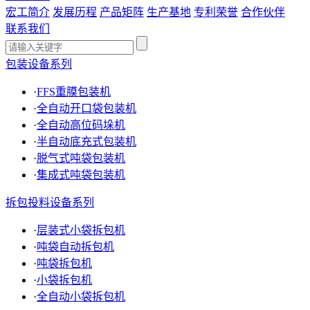
宏工简介
发展历程
产品矩阵
生产基地
专利荣誉
合作伙伴
联系我们
包装设备系列
·
FFS重膜包装机
·
全自动开口袋包装机
·
全自动高位码垛机
·
半自动底充式包装机
·
脱气式吨袋包装机
·
集成式吨袋包装机
拆包投料设备系列
·
层装式小袋拆包机
·
吨袋自动拆包机
·
吨袋拆包机
·
小袋拆包机
·
全自动小袋拆包机