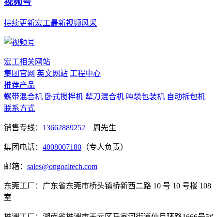
视频号
持续更新宏工最新视频风采
宏工相关网站
集团官网
英文网站
工程中心
推荐产品
螺带混合机
卧式搅拌机
犁刀混合机
吨袋包装机
自动拆包机
联系方式
销售专线：
13662889252
周先生
集团电话：
4008007180
（专人负责）
邮箱：
sales@ongoaltech.com
东莞工厂：广东省东莞市桥头镇桥新西二路 10 号 10 号楼 108
室
株洲工厂：湖南省株洲市天元区马家河街道仙月环路1666号5#