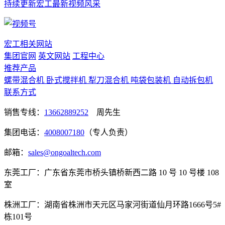
持续更新宏工最新视频风采
宏工相关网站
集团官网
英文网站
工程中心
推荐产品
螺带混合机
卧式搅拌机
犁刀混合机
吨袋包装机
自动拆包机
联系方式
销售专线：
13662889252
周先生
集团电话：
4008007180
（专人负责）
邮箱：
sales@ongoaltech.com
东莞工厂：广东省东莞市桥头镇桥新西二路 10 号 10 号楼 108
室
株洲工厂：湖南省株洲市天元区马家河街道仙月环路1666号5#
栋101号