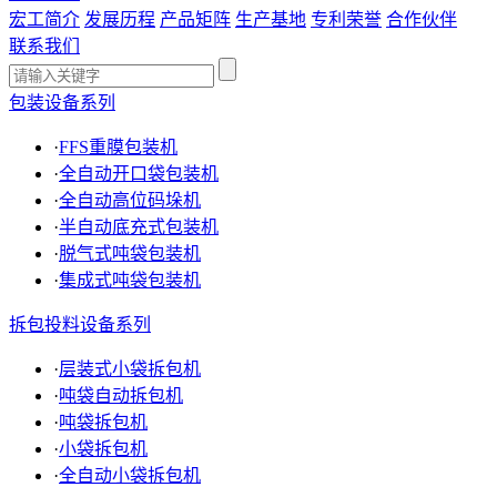
宏工简介
发展历程
产品矩阵
生产基地
专利荣誉
合作伙伴
联系我们
包装设备系列
·
FFS重膜包装机
·
全自动开口袋包装机
·
全自动高位码垛机
·
半自动底充式包装机
·
脱气式吨袋包装机
·
集成式吨袋包装机
拆包投料设备系列
·
层装式小袋拆包机
·
吨袋自动拆包机
·
吨袋拆包机
·
小袋拆包机
·
全自动小袋拆包机