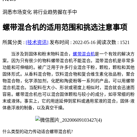
洞悉市场变化 将行业趋势握在手中
螺带混合机的适用范围和挑选注意事项
所属分类 :
[技术资讯]
发布时间 : 2022-05-16
阅读次数 : 1521
当涉及到固体和粉末物料混合，
螺带混合机
是一个有效的解决方
案，因为只有很少的物料
螺带混合机
不能混合。混带混合机是非常多
功能和可伸缩的。被广泛用于许多行业混合干粉，颗粒，颗粒和其他
固体形式。从香料混合物，饮料混合物和复合维生素化妆品粉，聚合
物混合物，化学添加剂，化肥和陶瓷粉等一系列的产品，可以用
螺带
混合机
混合。
当配料在大小、形状或密度上相似时，混合就会迅速而
容易。
螺带混合机
也可以混合固体颗粒与较小的成分，如非常细的粉
末或液体。事实上，它的用途延伸到浆料或通用浆液的混合，固体
液
-
体悬浮液的制备，以及真空干燥。
什么类型的动力传动适合
螺带混合机
?