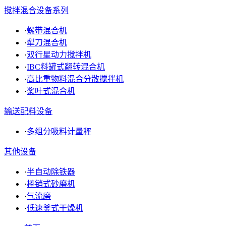
搅拌混合设备系列
·
螺带混合机
·
犁刀混合机
·
双行星动力搅拌机
·
IBC料罐式翻转混合机
·
高比重物料混合分散搅拌机
·
桨叶式混合机
输送配料设备
·
多组分吸料计量秤
其他设备
·
半自动除铁器
·
棒销式砂磨机
·
气流磨
·
低速釜式干燥机