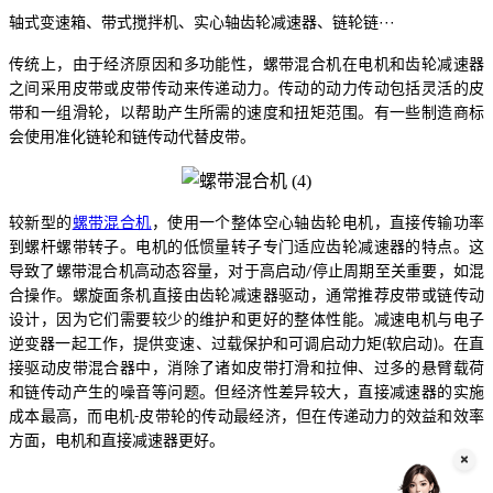
轴式变速箱、带式搅拌机、实心轴齿轮减速器、链轮链
···
传统上，由于经济原因和多功能性，
螺带混合机
在电机和齿轮减速器
之间采用皮带或皮带传动来传递动力。传动的动力传动包括灵活的皮
带和一组滑轮，以帮助产生所需的速度和扭矩范围。有一些制造商标
会使用准化链轮和链传动代替皮带。
较新型的
螺带混合机
，使用一个整体空心轴齿轮电机，直接传输功率
到螺杆螺带转子。电机的低惯量转子专门适应齿轮减速器的特点。这
导致了
螺带混合机
高动态容量，对于高启动
停止周期至关重要，如混
/
合操作。螺旋面条机直接由齿轮减速器驱动，通常推荐皮带或链传动
设计，因为它们需要较少的维护和更好的整体性能。减速电机与电子
逆变器一起工作，提供变速、过载保护和可调启动力矩
软启动
。在直
(
)
接驱动皮带混合器中，消除了诸如皮带打滑和拉伸、过多的悬臂载荷
和链传动产生的噪音等问题。但经济性差异较大，直接减速器的实施
成本最高，而电机
皮带轮的传动最经济，但在传递动力的效益和效率
-
方面，电机和直接减速器更好。