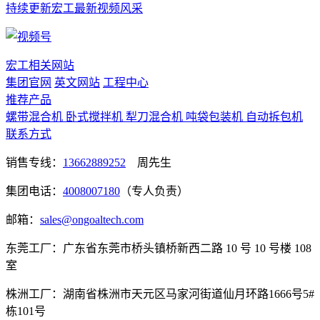
持续更新宏工最新视频风采
宏工相关网站
集团官网
英文网站
工程中心
推荐产品
螺带混合机
卧式搅拌机
犁刀混合机
吨袋包装机
自动拆包机
联系方式
销售专线：
13662889252
周先生
集团电话：
4008007180
（专人负责）
邮箱：
sales@ongoaltech.com
东莞工厂：广东省东莞市桥头镇桥新西二路 10 号 10 号楼 108
室
株洲工厂：湖南省株洲市天元区马家河街道仙月环路1666号5#
栋101号