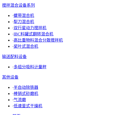
搅拌混合设备系列
·
螺带混合机
·
犁刀混合机
·
双行星动力搅拌机
·
IBC料罐式翻转混合机
·
高比重物料混合分散搅拌机
·
桨叶式混合机
输送配料设备
·
多组分吸料计量秤
其他设备
·
半自动除铁器
·
棒销式砂磨机
·
气流磨
·
低速釜式干燥机