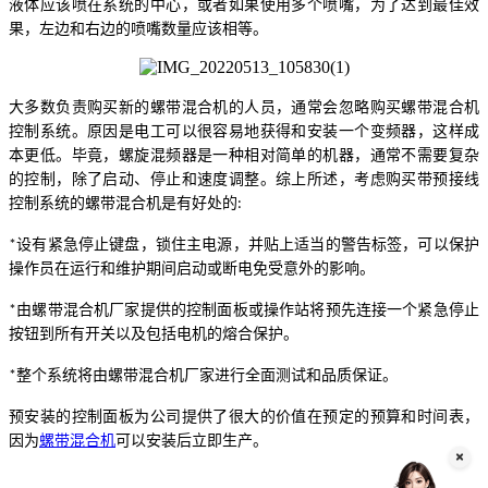
液体应该喷在系统的中心，或者如果使用多个喷嘴，为了达到最佳效
果，左边和右边的喷嘴数量应该相等。
大多数负责购买新的螺带混合机的人员，通常会忽略购买螺带混合机
控制系统。原因是电工可以很容易地获得和安装一个变频器，这样成
本更低。毕竟，螺旋混频器是一种相对简单的机器，通常不需要复杂
的控制，除了启动、停止和速度调整。综上所述，考虑购买带预接线
控制系统的螺带混合机是有好处的
:
设有紧急停止键盘，锁住主电源，并贴上适当的警告标签，可以保护
*
操作员在运行和维护期间启动或断电免受意外的影响。
由螺带混合机厂家提供的控制面板或操作站将预先连接一个紧急停止
*
按钮到所有开关以及包括电机的熔合保护。
整个系统将由螺带混合机厂家进行全面测试和品质保证。
*
预安装的控制面板为公司提供了很大的价值在预定的预算和时间表，
因为
螺带混合机
可以安装后立即生产。