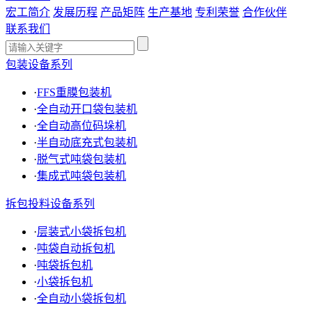
宏工简介
发展历程
产品矩阵
生产基地
专利荣誉
合作伙伴
联系我们
包装设备系列
·
FFS重膜包装机
·
全自动开口袋包装机
·
全自动高位码垛机
·
半自动底充式包装机
·
脱气式吨袋包装机
·
集成式吨袋包装机
拆包投料设备系列
·
层装式小袋拆包机
·
吨袋自动拆包机
·
吨袋拆包机
·
小袋拆包机
·
全自动小袋拆包机