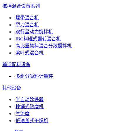
搅拌混合设备系列
·
螺带混合机
·
犁刀混合机
·
双行星动力搅拌机
·
IBC料罐式翻转混合机
·
高比重物料混合分散搅拌机
·
桨叶式混合机
输送配料设备
·
多组分吸料计量秤
其他设备
·
半自动除铁器
·
棒销式砂磨机
·
气流磨
·
低速釜式干燥机