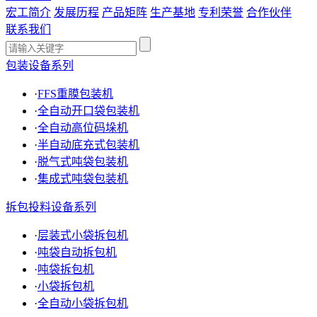
宏工简介
发展历程
产品矩阵
生产基地
专利荣誉
合作伙伴
联系我们
包装设备系列
·
FFS重膜包装机
·
全自动开口袋包装机
·
全自动高位码垛机
·
半自动底充式包装机
·
脱气式吨袋包装机
·
集成式吨袋包装机
拆包投料设备系列
·
层装式小袋拆包机
·
吨袋自动拆包机
·
吨袋拆包机
·
小袋拆包机
·
全自动小袋拆包机