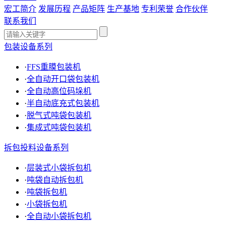
宏工简介
发展历程
产品矩阵
生产基地
专利荣誉
合作伙伴
联系我们
包装设备系列
·
FFS重膜包装机
·
全自动开口袋包装机
·
全自动高位码垛机
·
半自动底充式包装机
·
脱气式吨袋包装机
·
集成式吨袋包装机
拆包投料设备系列
·
层装式小袋拆包机
·
吨袋自动拆包机
·
吨袋拆包机
·
小袋拆包机
·
全自动小袋拆包机