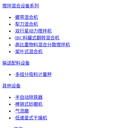
搅拌混合设备系列
·
螺带混合机
·
犁刀混合机
·
双行星动力搅拌机
·
IBC料罐式翻转混合机
·
高比重物料混合分散搅拌机
·
桨叶式混合机
输送配料设备
·
多组分吸料计量秤
其他设备
·
半自动除铁器
·
棒销式砂磨机
·
气流磨
·
低速釜式干燥机