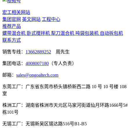
宏工相关网站
集团官网
英文网站
工程中心
推荐产品
螺带混合机
卧式搅拌机
犁刀混合机
吨袋包装机
自动拆包机
联系方式
销售专线：
13662889252
周先生
集团电话：
4008007180
（专人负责）
邮箱：
sales@ongoaltech.com
东莞工厂：广东省东莞市桥头镇桥新西二路 10 号 10 号楼 108
室
株洲工厂：湖南省株洲市天元区马家河街道仙月环路1666号5#
栋101号
无锡工厂：无锡新吴区锡达路516号B1-B5